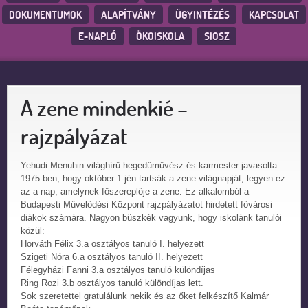
DOKUMENTUMOK
ALAPÍTVÁNY
ÜGYINTÉZÉS
KAPCSOLAT
E-NAPLÓ
ÖKOISKOLA
SIOSZ
A zene mindenkié –
rajzpályázat
Yehudi Menuhin világhírű hegedűművész és karmester javasolta
1975-ben, hogy október 1-jén tartsák a zene világnapját, legyen ez
az a nap, amelynek főszereplője a zene. Ez alkalomból a
Budapesti Művelődési Központ rajzpályázatot hirdetett fővárosi
diákok számára. Nagyon büszkék vagyunk, hogy iskolánk tanulói
közül:
Horváth Félix 3.a osztályos tanuló I. helyezett
Szigeti Nóra 6.a osztályos tanuló II. helyezett
Félegyházi Fanni 3.a osztályos tanuló különdíjas
Ring Rozi 3.b osztályos tanuló különdíjas lett.
Sok szeretettel gratulálunk nekik és az őket felkészítő Kalmár