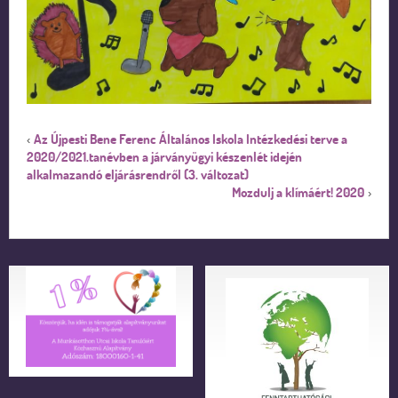
Az Újpesti Bene Ferenc Általános Iskola Intézkedési terve a
‹
2020/2021.tanévben a járványügyi készenlét idején
alkalmazandó eljárásrendről (3. változat)
Mozdulj a klímáért! 2020
›