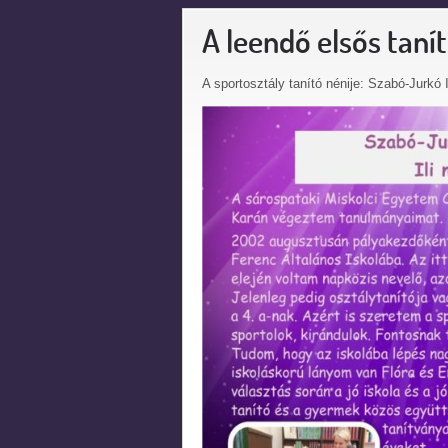
A leendő elsős tan
A sportosztály tanító nénije: Szabó-Jurkó 