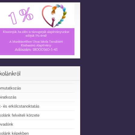
skolánkról
emutatkozás
iratkozás
t- és erkölcstanoktatás
kolánk felvételi körzete
évadónk
kolánk képekben