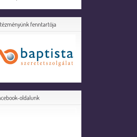
ntézményünk fenntartója
acebook-oldalunk