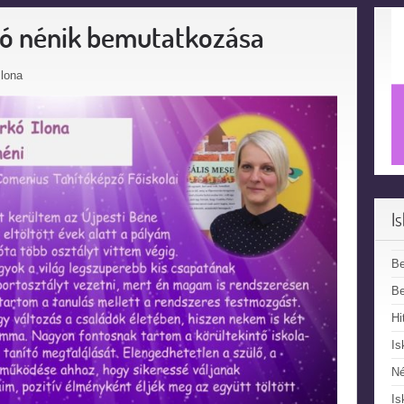
ító nénik bemutatkozása
Ilona
I
B
Be
Hi
Is
N
Is