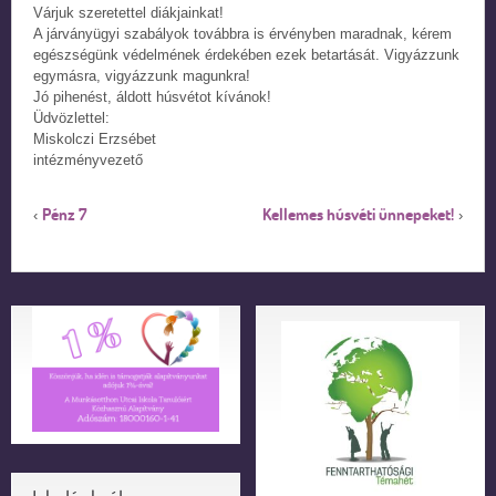
Várjuk szeretettel diákjainkat!
A járványügyi szabályok továbbra is érvényben maradnak, kérem
egészségünk védelmének érdekében ezek betartását. Vigyázzunk
egymásra, vigyázzunk magunkra!
Jó pihenést, áldott húsvétot kívánok!
Üdvözlettel:
Miskolczi Erzsébet
intézményvezető
Pénz 7
Kellemes húsvéti ünnepeket!
‹
›