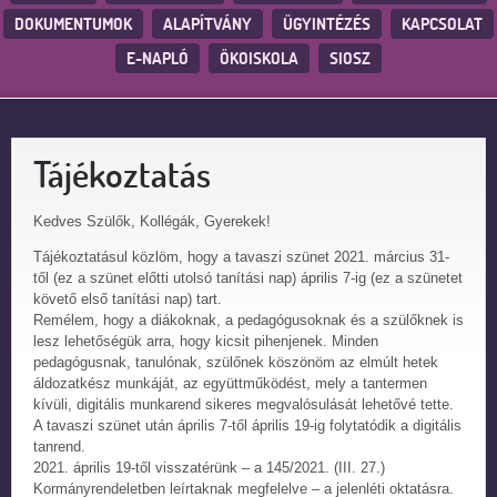
DOKUMENTUMOK
ALAPÍTVÁNY
ÜGYINTÉZÉS
KAPCSOLAT
E-NAPLÓ
ÖKOISKOLA
SIOSZ
Tájékoztatás
Kedves Szülők, Kollégák, Gyerekek!
Tájékoztatásul közlöm, hogy a tavaszi szünet 2021. március 31-
től (ez a szünet előtti utolsó tanítási nap) április 7-ig (ez a szünetet
követő első tanítási nap) tart.
Remélem, hogy a diákoknak, a pedagógusoknak és a szülőknek is
lesz lehetőségük arra, hogy kicsit pihenjenek. Minden
pedagógusnak, tanulónak, szülőnek köszönöm az elmúlt hetek
áldozatkész munkáját, az együttműködést, mely a tantermen
kívüli, digitális munkarend sikeres megvalósulását lehetővé tette.
A tavaszi szünet után április 7-től április 19-ig folytatódik a digitális
tanrend.
2021. április 19-től visszatérünk – a 145/2021. (III. 27.)
Kormányrendeletben leírtaknak megfelelve – a jelenléti oktatásra.