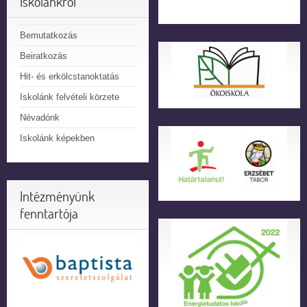
Iskolánkról
Bemutatkozás
Beiratkozás
Hit- és erkölcstanoktatás
Iskolánk felvételi körzete
Névadónk
Iskolánk képekben
Intézményünk
fenntartója