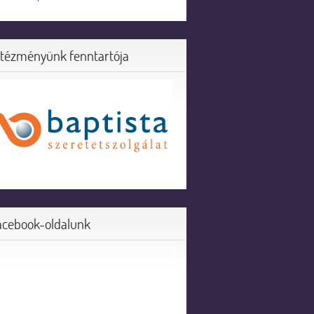
ntézményünk fenntartója
acebook-oldalunk