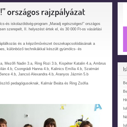
!” országos rajzpályázat
lcs-és iskolazöldség-program „Maradj egészséges!” országos
en szerepelt, II. helyezést értek el, és 30 000 Ft-os vásárlási
s táplálkozás és a képzőművészet összekapcsolódásának a
nes, különböző technikákkal készült gyümölcs- és
a, Mezőfi Nadin 3.a, Ring Rozi 3.b, Kispéter Katalin 4.a, Ambrus
I
lán 4.b, Csongrádi Hanna 4.b, Kalinics Emília 4.b, Szatmári
Bence 4.b, Jancsó Alexandra 4.b, Aranyos Jázmin 5.b
B
lkészítő pedagógusoknak, Kalmár Beáta és Ring Zsófia
Be
Hi
Is
N
Is