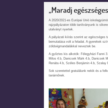
„Maradj egészséges
A 2020/2021-es Európai Unió iskolagyümö
rajzpályázaton több tanítványunk is sikeres
utalványt nyertek.
A pályázati kiírás szerint az egészsége
bemutatása volt a feladat. A gyerekek szí
zöldségmandalákkal neveztek be.
A győztes kis alkotók: Félegyházi Fanni 3.
Milos 4.b, Danicsek Márk 4.b, Danicsek Mi
Renáta 4.b, Széles Benjámin 4.b, Szalay 
Sok szeretettel gratulálunk nekik és a fe
tanárnőnek.