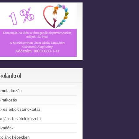
skolánkról
emutatkozás
iratkozás
t- és erkölcstanoktatás
kolánk felvételi körzete
évadónk
kolánk képekben