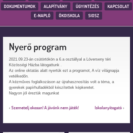
DOKUMENTUMOK
ALAPÍTVÁNY
ÜGYINTÉZÉS
KAPCSOLAT
E-NAPLÓ
ÖKOISKOLA
SIOSZ
Nyerő program
2021.09.23-án csütörtökön a 6.a osztállyal a Lóverseny téri
Közösségi Házba látogattunk .
Az online oktatás alatt nyertük ezt a programot, A víz világnapja
vetélkedőn.
A kézműves foglalkozáson az újrahasznosítás volt a téma, a
gyerekek papírhulladékból készítettek képkeretet.
Nagyon jól éreztük magunkat
Szemetelj okosan! A jövőnk nem játék!
Iskolanyitogató
‹
›