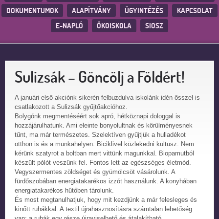
DOKUMENTUMOK
ALAPÍTVÁNY
ÜGYINTÉZÉS
KAPCSOLAT
E-NAPLÓ
ÖKOISKOLA
SIOSZ
Sulizsák – Göncölj a Földért!
A januári első akciónk sikerén felbuzdulva iskolánk idén ősszel is
csatlakozott a Sulizsák gyűjtőakcióhoz.
Bolygónk megmentéséért sok apró, hétköznapi dologgal is
hozzájárulhatunk. Ami eleinte bonyolultnak és körülményesnek
tűnt, ma már természetes. Szelektíven gyűjtjük a hulladékot
otthon is és a munkahelyen. Biciklivel közlekedni kultusz. Nem
kérünk szatyrot a boltban mert vittünk magunkkal. Biopamutból
készült pólót veszünk fel. Fontos lett az egészséges életmód.
Vegyszermentes zöldséget és gyümölcsöt vásárolunk. A
fürdőszobában energiatakarékos izzót használunk. A konyhában
energiatakarékos hűtőben tárolunk.
És most megtanulhatjuk, hogy mit kezdjünk a már felesleges és
kinőtt ruhákkal. A textil újrahasznosításra számtalan lehetőség
van: a ruhák egy része újraviselhető és átalakítható.