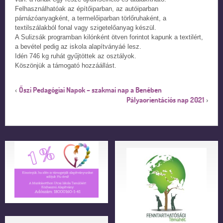
Felhasználhatóak az építőiparban, az autóiparban
párnázóanyagként, a termelőiparban törlőruhaként, a
textilszálakból fonal vagy szigetelőanyag készül.
A Sulizsák programban kilónként ötven forintot kapunk a textilért,
a bevétel pedig az iskola alapítványáé lesz.
Idén 746 kg ruhát gyűjtöttek az osztályok.
Köszönjük a támogató hozzáállást.
Őszi Pedagógiai Napok – szakmai nap a Benében
‹
Pályaorientációs nap 2021
›