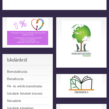
Iskolánkról
Bemutatkozás
Beiratkozás
Hit- és erkölcstanoktatás
Iskolánk felvételi körzete
Névadónk
Iskolánk képekben