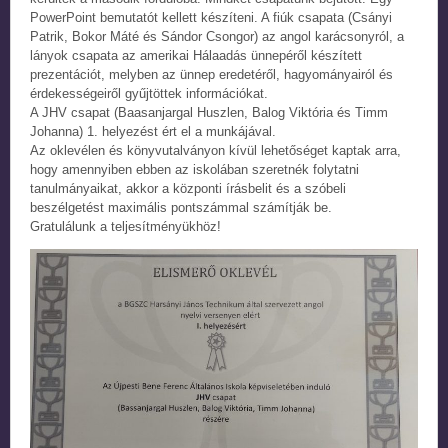
PowerPoint bemutatót kellett készíteni. A fiúk csapata (Csányi
Patrik, Bokor Máté és Sándor Csongor) az angol karácsonyról, a
lányok csapata az amerikai Hálaadás ünnepéről készített
prezentációt, melyben az ünnep eredetéről, hagyományairól és
érdekességeiről gyűjtöttek információkat.
A JHV csapat (Baasanjargal Huszlen, Balog Viktória és Timm
Johanna) 1. helyezést ért el a munkájával.
Az oklevélen és könyvutalványon kívül lehetőséget kaptak arra,
hogy amennyiben ebben az iskolában szeretnék folytatni
tanulmányaikat, akkor a központi írásbelit és a szóbeli
beszélgetést maximális pontszámmal számítják be.
Gratulálunk a teljesítményükhöz!