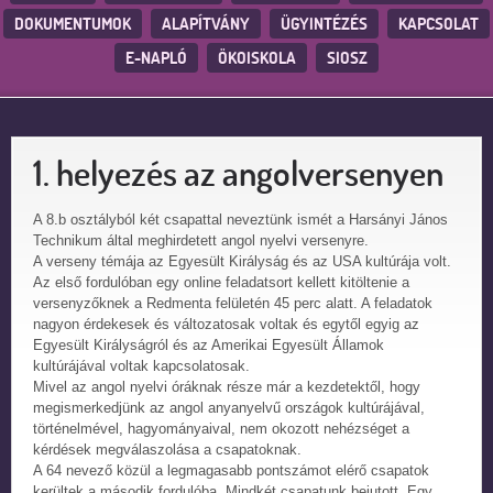
DOKUMENTUMOK
ALAPÍTVÁNY
ÜGYINTÉZÉS
KAPCSOLAT
E-NAPLÓ
ÖKOISKOLA
SIOSZ
1. helyezés az angolversenyen
A 8.b osztályból két csapattal neveztünk ismét a Harsányi János
Technikum által meghirdetett angol nyelvi versenyre.
A verseny témája az Egyesült Királyság és az USA kultúrája volt.
Az első fordulóban egy online feladatsort kellett kitöltenie a
versenyzőknek a Redmenta felületén 45 perc alatt. A feladatok
nagyon érdekesek és változatosak voltak és egytől egyig az
Egyesült Királyságról és az Amerikai Egyesült Államok
kultúrájával voltak kapcsolatosak.
Mivel az angol nyelvi óráknak része már a kezdetektől, hogy
megismerkedjünk az angol anyanyelvű országok kultúrájával,
történelmével, hagyományaival, nem okozott nehézséget a
kérdések megválaszolása a csapatoknak.
A 64 nevező közül a legmagasabb pontszámot elérő csapatok
kerültek a második fordulóba. Mindkét csapatunk bejutott. Egy