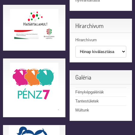
nyilvántartása
Hírarchívum
Hírarchívum
Galéria
Fényképgalériák
Tantestületek
Múltunk