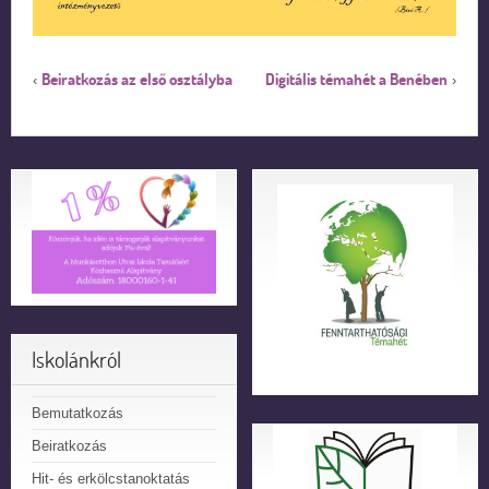
Beiratkozás az első osztályba
Digitális témahét a Benében
‹
›
Iskolánkról
Bemutatkozás
Beiratkozás
Hit- és erkölcstanoktatás