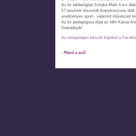
Az év labdarúgója Sztojka Márk 6.a-s diák
57 tanulónk részesült Aranykoszorús diák
eredményes sport-, valamint művészeti te
Az év pedagógusa díjat az idén Karsai An
Gratulálunk!
Az ünnepségen készült képeket a Faceboo
Miénk a suli!
‹