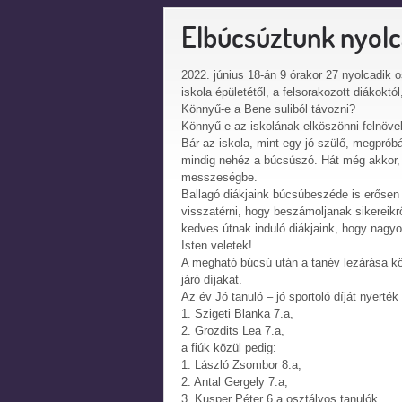
Elbúcsúztunk nyolc
2022. június 18-án 9 órakor 27 nyolcadik 
iskola épületétől, a felsorakozott diákoktól,
Könnyű-e a Bene suliból távozni?
Könnyű-e az iskolának elköszönni felnövek
Bár az iskola, mint egy jó szülő, megprób
mindig nehéz a búcsúszó. Hát még akkor, 
messzeségbe.
Ballagó diákjaink búcsúbeszéde is erősen
visszatérni, hogy beszámoljanak sikereikr
kedves útnak induló diákjaink, hogy nagyo
Isten veletek!
A megható búcsú után a tanév lezárása kö
járó díjakat.
Az év Jó tanuló – jó sportoló díját nyerték
1. Szigeti Blanka 7.a,
2. Grozdits Lea 7.a,
a fiúk közül pedig:
1. László Zsombor 8.a,
2. Antal Gergely 7.a,
3. Kusper Péter 6.a osztályos tanulók.