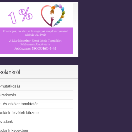
skolánkról
emutatkozás
iratkozás
t- és erkölcstanoktatás
kolánk felvételi körzete
évadónk
kolánk képekben