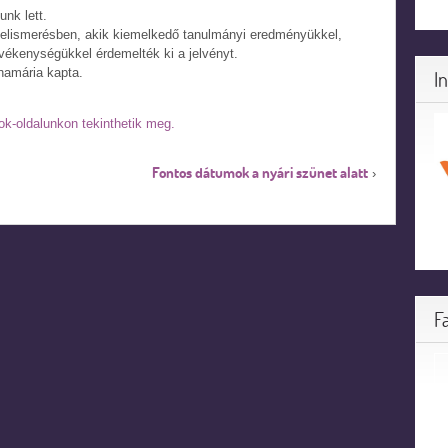
unk lett.
 elismerésben, akik kiemelkedő tanulmányi eredményükkel,
vékenységükkel érdemelték ki a jelvényt.
namária kapta.
I
k-oldalunkon tekinthetik meg.
Fontos dátumok a nyári szünet alatt
›
F