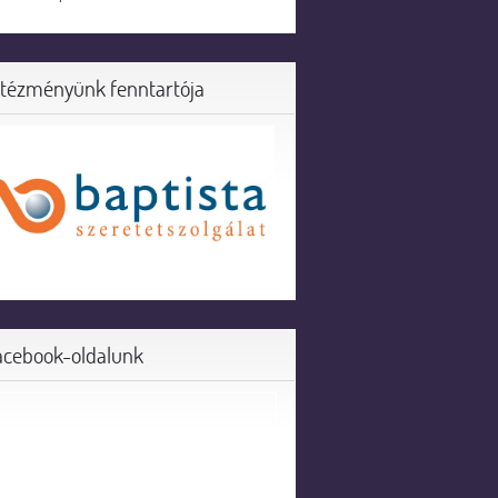
ntézményünk fenntartója
acebook-oldalunk