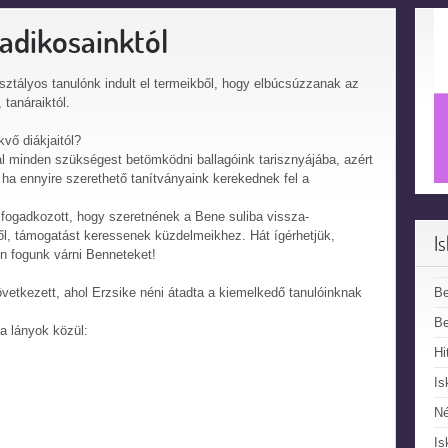
adikosainktól
osztályos tanulónk indult el termeikből, hogy elbúcsúzzanak az
 tanáraiktól.
vő diákjaitól?
ál minden szükségest betömködni ballagóink tarisznyájába, azért
ha ennyire szerethető tanítványaink kerekednek fel a
 fogadkozott, hogy szeretnének a Bene suliba vissza-
ől, támogatást keressenek küzdelmeikhez. Hát ígérhetjük,
I
n fogunk várni Benneteket!
B
vetkezett, ahol Erzsike néni átadta a kiemelkedő tanulóinknak
Be
 a lányok közül:
Hi
Is
N
Is