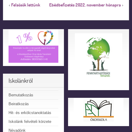
Felsősök lettünk
Ebédbefizetés 2022. november hónapra
‹
›
Iskolánkról
Bemutatkozás
Beiratkozás
Hit- és erkölcstanoktatás
Iskolánk felvételi körzete
Névadónk