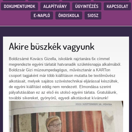
DOKUMENTUMOK
ALAPÍTVÁNY
ÜGYINTÉZÉS
KAPCSOLAT
E-NAPLÓ
ÖKOISKOLA
SIOSZ
Akire büszkék vagyunk
Boldizsárné Kovács Gizella, iskolánk rajztanára 6x címmel
megrendezte egyéni tárlatát hatvanadik születésnapja alkalmából.
Boldizsár Gizi múzeumpedagógus, művésztanár a KARTon
csoport tagjaként már több kiállításon mutatta be textilművész
alkotásait, melyek sajátos szövéstechnikai eljárással készültek,
de egyéni kiállítást eddig nem rendezett. Elmondása szerint
pályafutásában ez az első és utolsó egyéni tárlata. Gratulálunk,
további sikereket, gyönyörű, egyedi alkotásokat kívánunk!