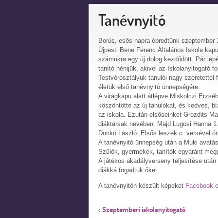
Tanévnyitó
Borús, esős napra ébredtünk szeptember 1-
Újpesti Bene Ferenc Általános Iskola kapu
számukra egy új dolog kezdődött. Pár lépé
tanító nénijük, akivel az Iskolanyitogató 
Testvérosztályuk tanulói nagy szeretettel 
életük első tanévnyitó ünnepségére.
A virágkapu alatt átlépve Miskolczi Erzs
köszöntötte az új tanulókat, és kedves, bí
az iskola. Ezután elsőseinket Grozdits Ma
diáktársak nevében. Majd Lugosi Hanna 1.a
Donkó László: Elsős leszek c. versével óriá
A tanévnyitó ünnepség után a Muki avatás
Szülők, gyermekek, tanítók egyaránt megg
A játékos akadályverseny teljesítése után
diákká fogadtuk őket.
A tanévnyitón készült képeket
Facebook-o
Szeptemberi iskolanyitogató
‹