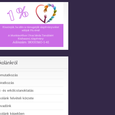
skolánkról
emutatkozás
iratkozás
t- és erkölcstanoktatás
kolánk felvételi körzete
évadónk
kolánk képekben