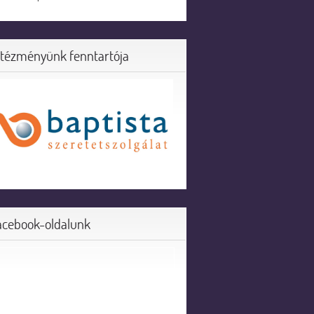
ntézményünk fenntartója
acebook-oldalunk