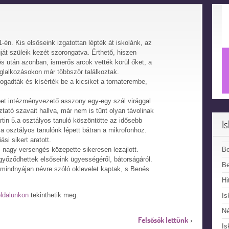
én. Kis elsőseink izgatottan lépték át iskolánk, az
ját szüleik kezét szorongatva. Érthető, hiszen
s után azonban, ismerős arcok vették körül őket, a
foglalkozásokon már többször találkoztak.
fogadták és kísérték be a kicsiket a tornaterembe,
ébet intézményvezető asszony egy-egy szál virággal
ztató szavait hallva, már nem is tűnt olyan távolinak
rtin 5.a osztályos tanuló köszöntötte az idősebb
I
 osztályos tanulónk lépett bátran a mikrofonhoz.
si sikert aratott.
B
 nagy versengés közepette sikeresen lezajlott.
yőződhettek elsőseink ügyességéről, bátorságáról.
Be
 mindnyájan névre szóló oklevelet kaptak, s Benés
Hi
ldalunkon
tekinthetik meg.
Is
N
Felsősök lettünk
›
Is