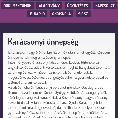
DOKUMENTUMOK
ALAPÍTVÁNY
ÜGYINTÉZÉS
KAPCSOLAT
E-NAPLÓ
ÖKOISKOLA
SIOSZ
Karácsonyi ünnepség
Iskolánkban nagy örömünkre három év után ismét együtt, közösen
ünnepelhettük meg a karácsony ünnepét.
Intézményvezető asszony köszöntése, kedves története az
angyalkákról, az adventi várakozásról meghitt hangulatot teremtett
az ünnepléshez. A műsort az iskola alsós tanulói adták,
kiegészülve az ötödikes csengettyűsökkel, a gyermekkórussal és
a BeneTa tanári kórussal.
Az alsós nebulók karácsonyi verseket mondtak Gazdag Erzsi,
Bornemissza Endre és Dénes György költőktől. A csengettyűsök
különleges hangokat varázsoltak a Kiskarácsony, nagykarácsony
kezdetű dallal. A tanári kórustól Juhász Gyula Karácsony felé
című művét, majd egy svéd népdalt hallhattunk, melyet a kicsik
gyertyafényjátéka színesített. A közös ünneplést a felnőttek és a
gyerekek együtt-éneklése zárta, mely elvarázsolta a szíveket.