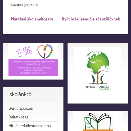
intézményvezető
Márciusi iskolanyitogató
Nyílt órák leendő elsős szülőknek
‹
›
Iskolánkról
Bemutatkozás
Beiratkozás
Hit- és erkölcstanoktatás