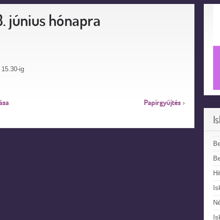
. június hónapra
 15.30-ig
ása
Papírgyűjtés
›
I
B
Be
Hi
Is
N
Is