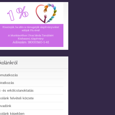
skolánkról
emutatkozás
iratkozás
t- és erkölcstanoktatás
kolánk felvételi körzete
évadónk
kolánk képekben