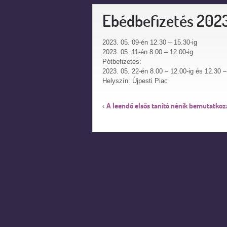
Ebédbefizetés 2023
2023. 05. 09-én 12.30 – 15.30-ig
2023. 05. 11-én 8.00 – 12.00-ig
Pótbefizetés:
2023. 05. 22-én 8.00 – 12.00-ig és 12.30 –
Helyszín: Újpesti Piac
A leendő elsős tanító nénik bemutatkoz
‹