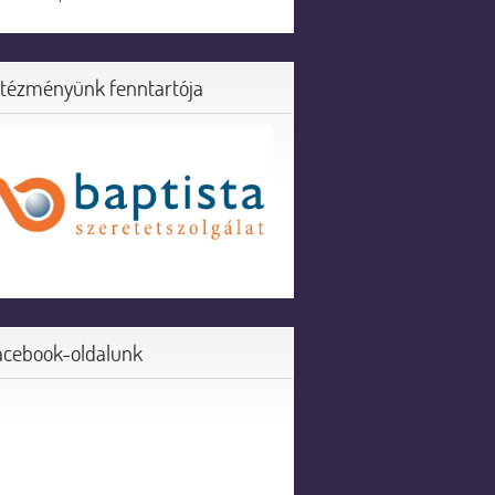
ntézményünk fenntartója
acebook-oldalunk