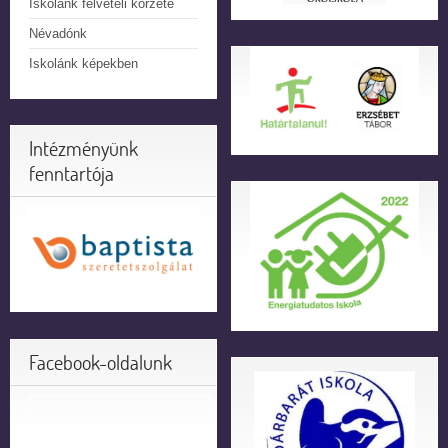
Iskolánk felvételi körzete
Névadónk
Iskolánk képekben
Intézményünk
fenntartója
Facebook-oldalunk