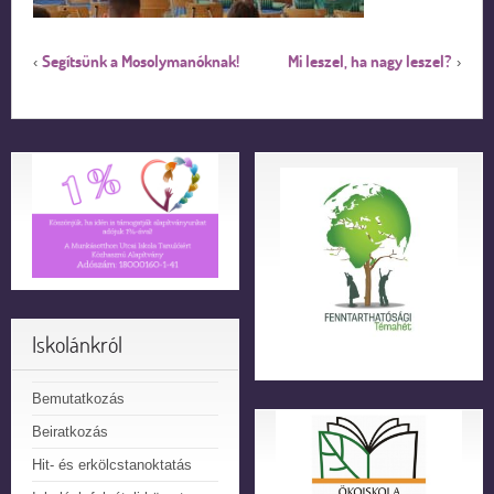
Segítsünk a Mosolymanóknak!
Mi leszel, ha nagy leszel?
‹
›
Iskolánkról
Bemutatkozás
Beiratkozás
Hit- és erkölcstanoktatás