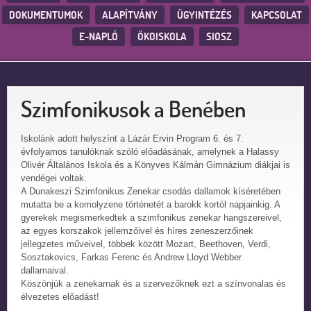
DOKUMENTUMOK
ALAPÍTVÁNY
ÜGYINTÉZÉS
KAPCSOLAT
E-NAPLÓ
ÖKOISKOLA
SIOSZ
Szimfonikusok a Benében
Iskolánk adott helyszínt a Lázár Ervin Program 6. és 7.
évfolyamos tanulóknak szóló előadásának, amelynek a Halassy
Olivér Általános Iskola és a Könyves Kálmán Gimnázium diákjai is
vendégei voltak.
A Dunakeszi Szimfonikus Zenekar csodás dallamok kíséretében
mutatta be a komolyzene történetét a barokk kortól napjainkig. A
gyerekek megismerkedtek a szimfonikus zenekar hangszereivel,
az egyes korszakok jellemzőivel és híres zeneszerzőinek
jellegzetes műveivel, többek között Mozart, Beethoven, Verdi,
Sosztakovics, Farkas Ferenc és Andrew Lloyd Webber
dallamaival.
Köszönjük a zenekarnak és a szervezőknek ezt a színvonalas és
élvezetes előadást!