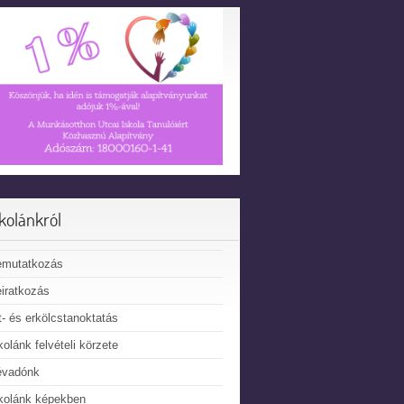
skolánkról
emutatkozás
iratkozás
t- és erkölcstanoktatás
kolánk felvételi körzete
évadónk
kolánk képekben