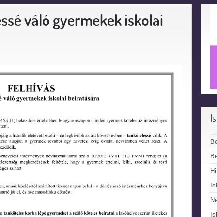
essé váló gyermekek iskolai
I
B
Be
Hi
Is
N
Is