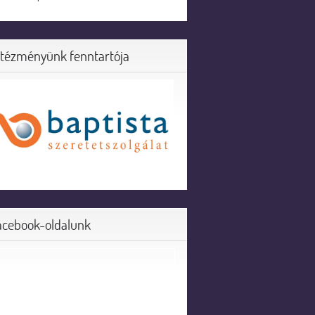
ntézményünk fenntartója
acebook-oldalunk