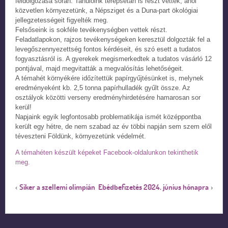
feldolgozása során. Tanulóink terepsétán is részt vettek, ahol
közvetlen környezetünk, a Népsziget és a Duna-part ökológiai
jellegzetességeit figyelték meg.
Felsőseink is sokféle tevékenységben vettek részt.
Feladatlapokon, rajzos tevékenységeken keresztül dolgozták fel a
levegőszennyezettség fontos kérdéseit, és szó esett a tudatos
fogyasztásról is. A gyerekek megismerkedtek a tudatos vásárló 12
pontjával, majd megvitatták a megvalósítás lehetőségeit.
A témahét környékére időzítettük papírgyűjtésünket is, melynek
eredményeként kb. 2,5 tonna papírhulladék gyűlt össze. Az
osztályok közötti verseny eredményhirdetésére hamarosan sor
kerül!
Napjaink egyik legfontosabb problematikája ismét középpontba
került egy hétre, de nem szabad az év többi napján sem szem elől
téveszteni Földünk, környezetünk védelmét.
A témahéten készült képeket Facebook-oldalunkon tekinthetik
meg.
Siker a szellemi olimpián
Ebédbefizetés 2024. június hónapra
‹
›