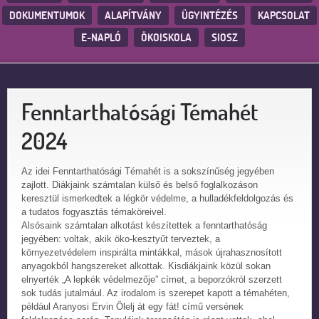
DOKUMENTUMOK
ALAPÍTVÁNY
ÜGYINTÉZÉS
KAPCSOLAT
E-NAPLÓ
ÖKOISKOLA
SIOSZ
Fenntarthatósági Témahét
2024
Az idei Fenntarthatósági Témahét is a sokszínűség jegyében
zajlott. Diákjaink számtalan külső és belső foglalkozáson
keresztül ismerkedtek a légkör védelme, a hulladékfeldolgozás és
a tudatos fogyasztás témaköreivel.
Alsósaink számtalan alkotást készítettek a fenntarthatóság
jegyében: voltak, akik öko-kesztyűt terveztek, a
környezetvédelem inspirálta mintákkal, mások újrahasznosított
anyagokból hangszereket alkottak. Kisdiákjaink közül sokan
elnyerték „A lepkék védelmezője” címet, a beporzókról szerzett
sok tudás jutalmául. Az irodalom is szerepet kapott a témahéten,
például Aranyosi Ervin Ölelj át egy fát! című versének