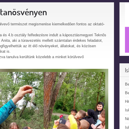
 tanösvényen
rülvevő természet megismerése kiemelkedően fontos az oktató-
a és 4.b osztály felfedezésre indult a káposztásmegyeri Teknős
nita, aki a túravezetés mellett számtalan érdekes feladatot,
egfigyelhettük az itt élő növényeket, állatokat, és közösen
kat is.
szva tanulva kerültünk közelebb a minket körülvevő
I
B
Be
Hi
Is
N
Is