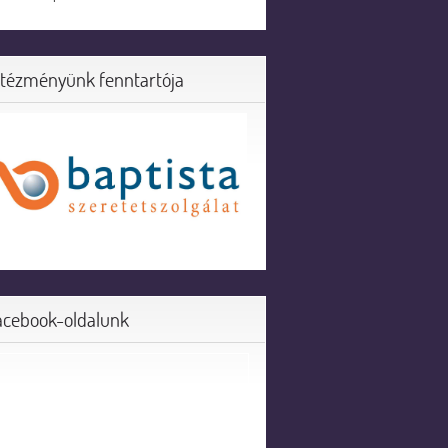
ntézményünk fenntartója
acebook-oldalunk