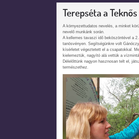
Terepséta a Teknős
A környezettudatos nevelés, a minket kö
nevelő munkánk során.
A kellemes tavaszi idő beköszöntével a 2.
tanösvényen. Segítségünkre volt Gánóczy A
kísérletet végeztetett el a csapatokkal. M
kielemeztük, nagyító alá vettük a vízmintá
Délelőttünk nagyon hasznosan telt el, ját
természethez.