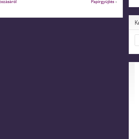
tozásáról
Papírgyűjtés
›
K