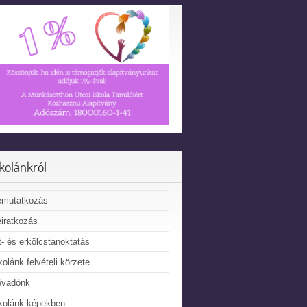
skolánkról
emutatkozás
iratkozás
t- és erkölcstanoktatás
kolánk felvételi körzete
évadónk
kolánk képekben