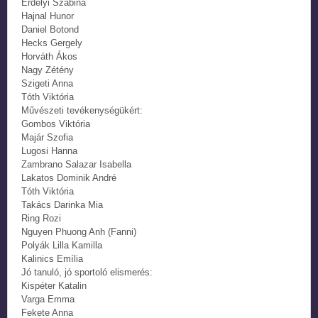
Erdélyi Szabina
Hajnal Hunor
Daniel Botond
Hecks Gergely
Horváth Ákos
Nagy Zétény
Szigeti Anna
Tóth Viktória
Művészeti tevékenységükért:
Gombos Viktória
Majár Szofia
Lugosi Hanna
Zambrano Salazar Isabella
Lakatos Dominik André
Tóth Viktória
Takács Darinka Mia
Ring Rozi
Nguyen Phuong Anh (Fanni)
Polyák Lilla Kamilla
Kalinics Emília
Jó tanuló, jó sportoló elismerés:
Kispéter Katalin
Varga Emma
Fekete Anna