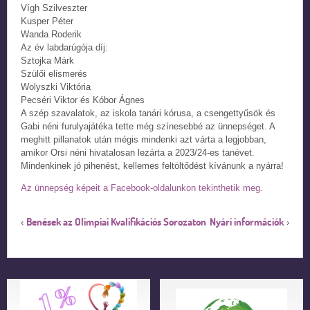
Vígh Szilveszter
Kusper Péter
Wanda Roderik
Az év labdarúgója díj:
Sztojka Márk
Szülői elismerés
Wolyszki Viktória
Pecséri Viktor és Kóbor Ágnes
A szép szavalatok, az iskola tanári kórusa, a csengettyűsök és
Gabi néni furulyajátéka tette még színesebbé az ünnepséget. A
meghitt pillanatok után mégis mindenki azt várta a legjobban,
amikor Orsi néni hivatalosan lezárta a 2023/24-es tanévet.
Mindenkinek jó pihenést, kellemes feltöltődést kívánunk a nyárra!
Az ünnepség képeit a Facebook-oldalunkon tekinthetik meg.
Benések az Olimpiai Kvalifikációs Sorozaton
Nyári információk
‹
›