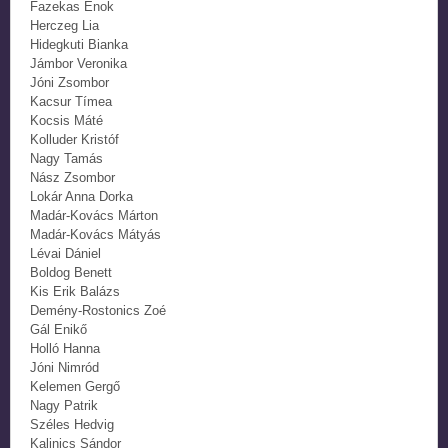
Fazekas Énok
Herczeg Lia
Hidegkuti Bianka
Jámbor Veronika
Jóni Zsombor
Kacsur Tímea
Kocsis Máté
Kolluder Kristóf
Nagy Tamás
Nász Zsombor
Lokár Anna Dorka
Madár-Kovács Márton
Madár-Kovács Mátyás
Lévai Dániel
Boldog Benett
Kis Erik Balázs
Demény-Rostonics Zoé
Gál Enikő
Holló Hanna
Jóni Nimród
Kelemen Gergő
Nagy Patrik
Széles Hedvig
Kalinics Sándor