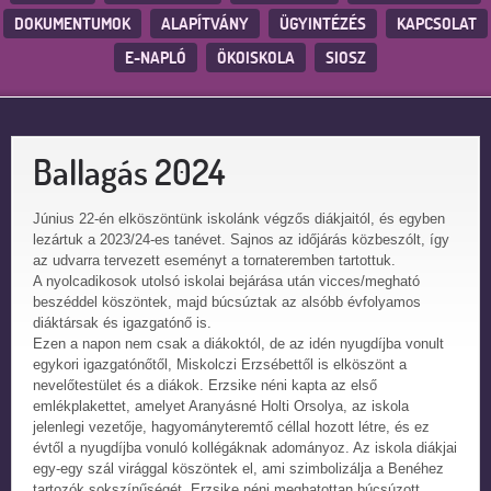
DOKUMENTUMOK
ALAPÍTVÁNY
ÜGYINTÉZÉS
KAPCSOLAT
E-NAPLÓ
ÖKOISKOLA
SIOSZ
Ballagás 2024
Június 22-én elköszöntünk iskolánk végzős diákjaitól, és egyben
lezártuk a 2023/24-es tanévet. Sajnos az időjárás közbeszólt, így
az udvarra tervezett eseményt a tornateremben tartottuk.
A nyolcadikosok utolsó iskolai bejárása után vicces/megható
beszéddel köszöntek, majd búcsúztak az alsóbb évfolyamos
diáktársak és igazgatónő is.
Ezen a napon nem csak a diákoktól, de az idén nyugdíjba vonult
egykori igazgatónőtől, Miskolczi Erzsébettől is elköszönt a
nevelőtestület és a diákok. Erzsike néni kapta az első
emlékplakettet, amelyet Aranyásné Holti Orsolya, az iskola
jelenlegi vezetője, hagyományteremtő céllal hozott létre, és ez
évtől a nyugdíjba vonuló kollégáknak adományoz. Az iskola diákjai
egy-egy szál virággal köszöntek el, ami szimbolizálja a Benéhez
tartozók sokszínűségét. Erzsike néni meghatottan búcsúzott