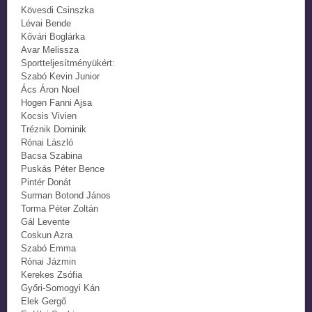
Kövesdi Csinszka
Lévai Bende
Kővári Boglárka
Avar Melissza
Sportteljesítményükért:
Szabó Kevin Junior
Ács Áron Noel
Hogen Fanni Ajsa
Kocsis Vivien
Tréznik Dominik
Rónai László
Bacsa Szabina
Puskás Péter Bence
Pintér Donát
Surman Botond János
Torma Péter Zoltán
Gál Levente
Coskun Azra
Szabó Emma
Rónai Jázmin
Kerekes Zsófia
Győri-Somogyi Kán
Elek Gergő