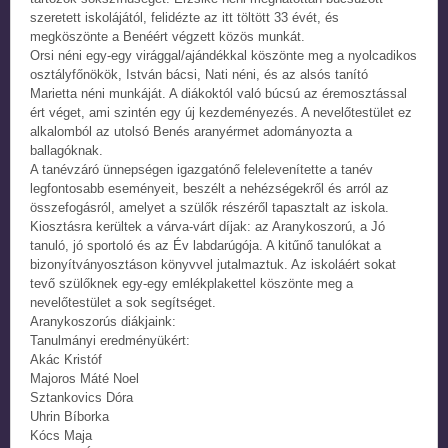
szeretett iskolájától, felidézte az itt töltött 33 évét, és
megköszönte a Benéért végzett közös munkát.
Orsi néni egy-egy virággal/ajándékkal köszönte meg a nyolcadikos
osztályfőnökök, István bácsi, Nati néni, és az alsós tanító
Marietta néni munkáját. A diákoktól való búcsú az éremosztással
ért véget, ami szintén egy új kezdeményezés. A nevelőtestület ez
alkalomból az utolsó Benés aranyérmet adományozta a
ballagóknak.
A tanévzáró ünnepségen igazgatónő felelevenítette a tanév
legfontosabb eseményeit, beszélt a nehézségekről és arról az
összefogásról, amelyet a szülők részéről tapasztalt az iskola.
Kiosztásra kerültek a várva-várt díjak: az Aranykoszorú, a Jó
tanuló, jó sportoló és az Év labdarúgója. A kitűnő tanulókat a
bizonyítványosztáson könyvvel jutalmaztuk. Az iskoláért sokat
tevő szülőknek egy-egy emlékplakettel köszönte meg a
nevelőtestület a sok segítséget.
Aranykoszorús diákjaink:
Tanulmányi eredményükért:
Akác Kristóf
Majoros Máté Noel
Sztankovics Dóra
Uhrin Bíborka
Kócs Maja