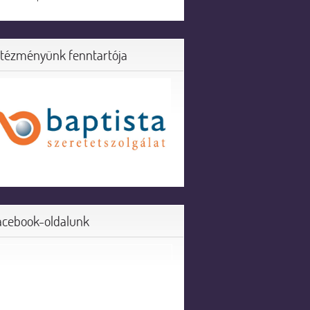
ntézményünk fenntartója
acebook-oldalunk