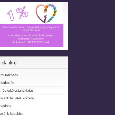
skolánkról
emutatkozás
iratkozás
t- és erkölcstanoktatás
kolánk felvételi körzete
évadónk
kolánk képekben