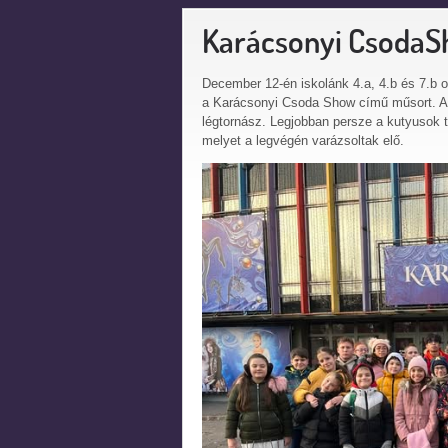
Karácsonyi Csoda
December 12-én iskolánk 4.a, 4.b és 7.b o
a Karácsonyi Csoda Show című műsort. A gy
légtornász. Legjobban persze a kutyusok t
melyet a legvégén varázsoltak elő.