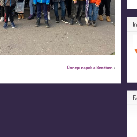
I
Ünnepi napok a Benében
›
F