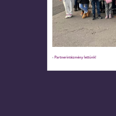
Partnerintézmény lettünk!
‹