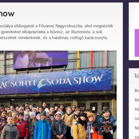
Show
sztálya ellátogatott a Fővárosi Nagycirkuszba, ahol megnézték
erekeket elkápráztatta a bűvész, az illuzionista, a sok
etszettek mindenkinek, és a hatalmas csillogó karácsonyfa,
I
B
Be
Hi
Is
N
Is