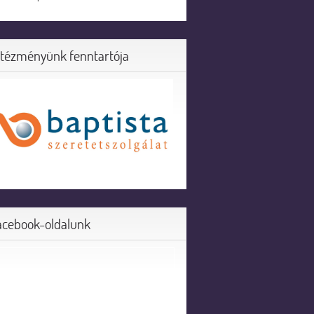
ntézményünk fenntartója
acebook-oldalunk