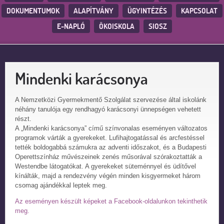
DOKUMENTUMOK
ALAPÍTVÁNY
ÜGYINTÉZÉS
KAPCSOLAT
E-NAPLÓ
ÖKOISKOLA
SIOSZ
Mindenki karácsonya
A Nemzetközi Gyermekmentő Szolgálat szervezése által iskolánk
néhány tanulója egy rendhagyó karácsonyi ünnepségen vehetett
részt.
A „Mindenki karácsonya” című színvonalas eseményen változatos
programok várták a gyerekeket. Lufihajtogatással és arcfestéssel
tették boldogabbá számukra az adventi időszakot, és a Budapesti
Operettszínház művészeinek zenés műsorával szórakoztatták a
Westendbe látogatókat. A gyerekeket süteménnyel és üdítővel
kínálták, majd a rendezvény végén minden kisgyermeket három
csomag ajándékkal leptek meg.
Az eseményen készült képeket a Facebook-oldalunkon tekinthetik
meg.