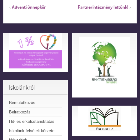
Adventi ünnepkör
Partnerintézmény lettünk!
‹
›
Iskolánkról
Bemutatkozás
Beiratkozás
Hit- és erkölcstanoktatás
Iskolánk felvételi körzete