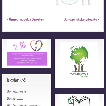
Ünnepi napok a Benében
Januári iskolanyitogató
‹
›
Iskolánkról
Bemutatkozás
Beiratkozás
Hit- és erkölcstanoktatás