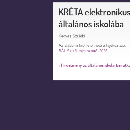
KRÉTA elektronikus
általános iskolába
Kedves Szülők!
Az alábbi linkről letölthető a tájékoztató.
BÁI_Szülői tájékoztató_2026
Hirdetmény az általános iskolai beiratk
‹