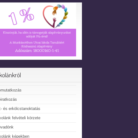
skolánkról
emutatkozás
iratkozás
t- és erkölcstanoktatás
kolánk felvételi körzete
évadónk
kolánk képekben