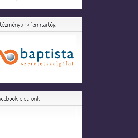
ntézményünk fenntartója
acebook-oldalunk