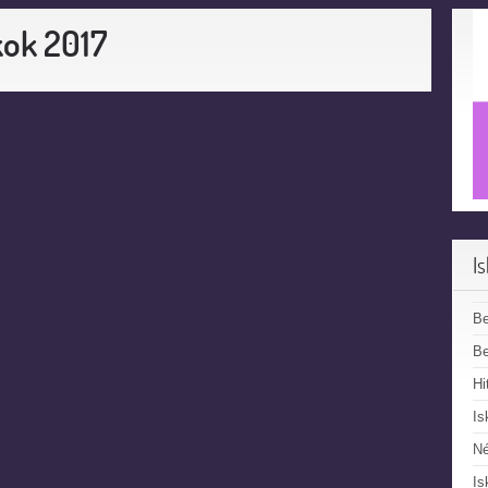
kok 2017
I
B
Be
Hi
Is
N
Is