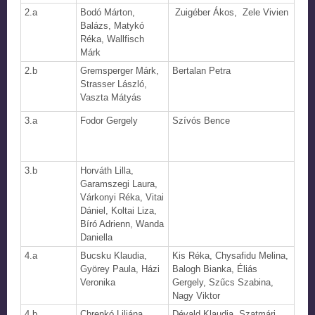
2.a
Bodó Márton,
Zuigéber Ákos, Zele Vivien
Balázs, Matykó
Réka, Wallfisch
Márk
2.b
Gremsperger Márk,
Bertalan Petra
Strasser László,
Vaszta Mátyás
3.a
Fodor Gergely
Szívós Bence
3.b
Horváth Lilla,
Garamszegi Laura,
Várkonyi Réka, Vitai
Dániel, Koltai Liza,
Bíró Adrienn, Wanda
Daniella
4.a
Bucsku Klaudia,
Kis Réka, Chysafidu Melina,
Györey Paula, Házi
Balogh Bianka, Éliás
Veronika
Gergely, Szűcs Szabina,
Nagy Viktor
4.b
Chrenkó Liliána
Dévald Klaudia, Szatmári