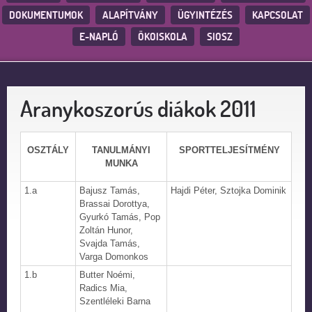
DOKUMENTUMOK
ALAPÍTVÁNY
ÜGYINTÉZÉS
KAPCSOLAT
E-NAPLÓ
ÖKOISKOLA
SIOSZ
Aranykoszorús diákok 2011
OSZTÁLY
TANULMÁNYI
SPORTTELJESÍTMÉNY
MUNKA
1.a
Bajusz Tamás,
Hajdi Péter, Sztojka Dominik
Brassai Dorottya,
Gyurkó Tamás, Pop
Zoltán Hunor,
Svajda Tamás,
Varga Domonkos
1.b
Butter Noémi,
Radics Mia,
Szentléleki Barna