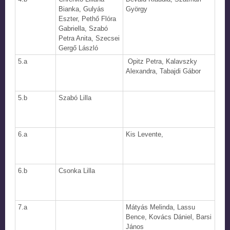
Bianka, Gulyás
György
Eszter, Pethő Flóra
Gabriella, Szabó
Petra Anita, Szecsei
Gergő László
5.a
Opitz Petra, Kalavszky
Alexandra, Tabajdi Gábor
5.b
Szabó Lilla
6.a
Kis Levente,
6.b
Csonka Lilla
7.a
Mátyás Melinda, Lassu
Bence, Kovács Dániel, Barsi
János