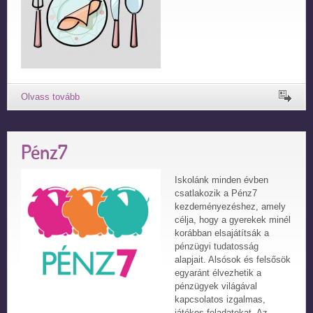
Pénz7
Iskolánk minden évben
csatlakozik a Pénz7
kezdeményezéshez, amely
célja, hogy a gyerekek minél
korábban elsajátítsák a
pénzügyi tudatosság
alapjait. Alsósok és felsősök
egyaránt élvezhetik a
pénzügyek világával
kapcsolatos izgalmas,
játékos feladatokat. Az