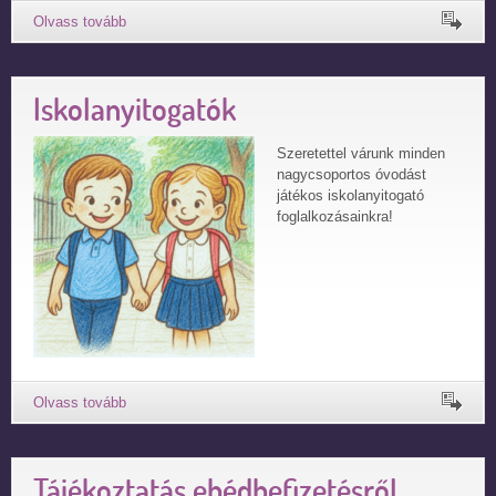
Iskolanyitogatók
Szeretettel várunk minden
nagycsoportos óvodást
játékos iskolanyitogató
foglalkozásainkra!
Tájékoztatás ebédbefizetésről