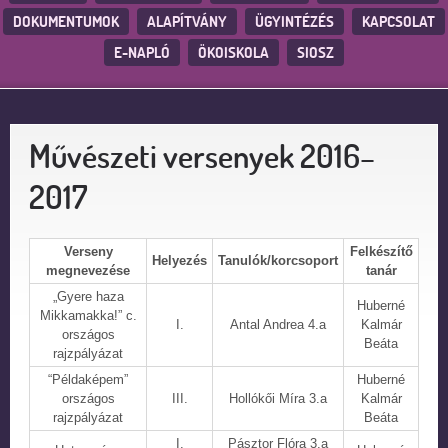
DOKUMENTUMOK
ALAPÍTVÁNY
ÜGYINTÉZÉS
KAPCSOLAT
E-NAPLÓ
ÖKOISKOLA
SIOSZ
Művészeti versenyek 2016–
2017
Verseny
Felkészítő
Helyezés
Tanulók/korcsoport
megnevezése
tanár
„Gyere haza
Huberné
Mikkamakka!” c.
I.
Antal Andrea 4.a
Kalmár
országos
Beáta
rajzpályázat
“Példaképem”
Huberné
országos
III.
Hollókői Míra 3.a
Kalmár
rajzpályázat
Beáta
I.
Pásztor Flóra 3.a