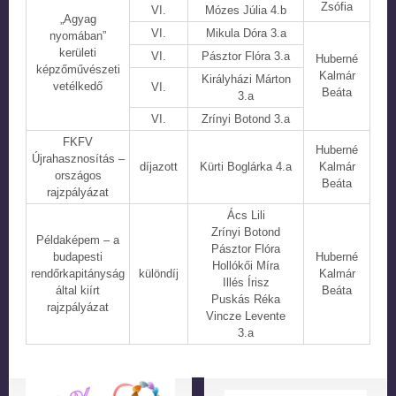
Zsófia
VI.
Mózes Júlia 4.b
„Agyag
VI.
Mikula Dóra 3.a
nyomában”
kerületi
VI.
Pásztor Flóra 3.a
Huberné
képzőművészeti
Kalmár
Királyházi Márton
vetélkedő
VI.
Beáta
3.a
VI.
Zrínyi Botond 3.a
FKFV
Huberné
Újrahasznosítás –
díjazott
Kürti Boglárka 4.a
Kalmár
országos
Beáta
rajzpályázat
Ács Lili
Zrínyi Botond
Példaképem – a
Pásztor Flóra
budapesti
Huberné
Hollókői Míra
rendőrkapitányság
különdíj
Kalmár
Illés Írisz
által kiírt
Beáta
Puskás Réka
rajzpályázat
Vincze Levente
3.a