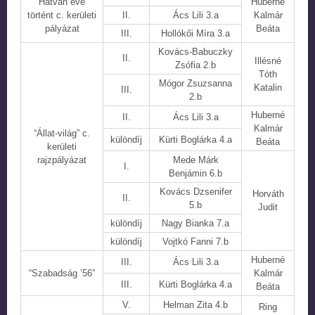
Hatvan éve
Huberné
történt c. kerületi
II.
Ács Lili 3.a
Kalmár
pályázat
Beáta
III.
Hollókői Míra 3.a
Kovács-Babuczky
II.
Illésné
Zsófia 2.b
Tóth
Mógor Zsuzsanna
Katalin
III.
2.b
Huberné
II.
Ács Lili 3.a
Kalmár
“Állat-világ” c.
különdíj
Kürti Boglárka 4.a
Beáta
kerületi
rajzpályázat
Mede Márk
I.
Benjámin 6.b
Kovács Dzsenifer
Horváth
II.
5.b
Judit
különdíj
Nagy Bianka 7.a
különdíj
Vojtkó Fanni 7.b
Huberné
III.
Ács Lili 3.a
“Szabadság ’56”
Kalmár
III.
Kürti Boglárka 4.a
Beáta
V.
Helman Zita 4.b
Ring