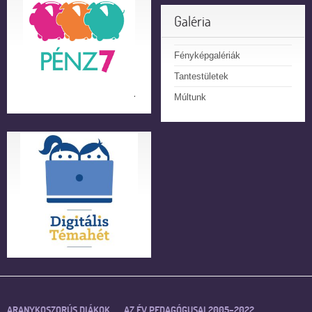
Galéria
Fényképgalériák
Tantestületek
Múltunk
ARANYKOSZORÚS DIÁKOK
AZ ÉV PEDAGÓGUSAI 2005–2022