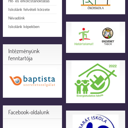
Hit- és erkölcstanoktatás
Iskolánk felvételi körzete
Névadónk
Iskolánk képekben
Intézményünk
fenntartója
Facebook-oldalunk