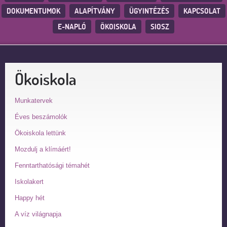
DOKUMENTUMOK
ALAPÍTVÁNY
ÜGYINTÉZÉS
KAPCSOLAT
E-NAPLÓ
ÖKOISKOLA
SIOSZ
Ökoiskola
Munkatervek
Éves beszámolók
Ökoiskola lettünk
Mozdulj a klímáért!
Fenntarthatósági témahét
Iskolakert
Happy hét
A víz világnapja