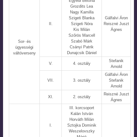
Egyedi Bettina
Grozdits Lea
Nagy Kamilla
Szigeti Blanka
Gálfalvi Áron
II.
Szigeti Nóra
Reiszné Juszt
Kis Milán
Ágnes
Szőrös Marcell
Szabó Márk
Sor- és
Csányi Patrik
ügyességi
Dunajcsik Dániel
váltóverseny
Stefanik
V.
4. osztály
Arnold
Gálfalvi Áron
VII.
3. osztály
Stefanik
Arnold
Reiszné Juszt
XI.
2. osztály
Ágnes
III. korcsoport
Kalán István
Horváth Milán
I.
Sztojka Dominik
Weszelovszky
Márió