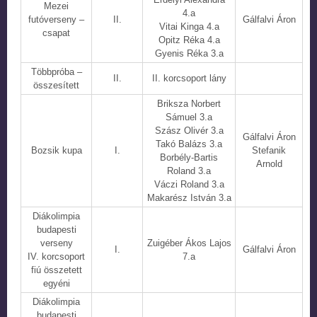
Mezei
4.a
futóverseny –
II.
Gálfalvi Áron
Vitai Kinga 4.a
csapat
Opitz Réka 4.a
Gyenis Réka 3.a
Többpróba –
II.
II. korcsoport lány
összesített
Briksza Norbert
Sámuel 3.a
Szász Olivér 3.a
Gálfalvi Áron
Takó Balázs 3.a
Bozsik kupa
I.
Stefanik
Borbély-Bartis
Arnold
Roland 3.a
Váczi Roland 3.a
Makarész István 3.a
Diákolimpia
budapesti
verseny
Zuigéber Ákos Lajos
I.
Gálfalvi Áron
IV. korcsoport
7.a
fiú összetett
egyéni
Diákolimpia
budapesti