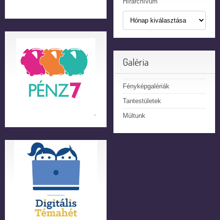
Hírarchívum
Galéria
Fényképgalériák
Tantestületek
Múltunk