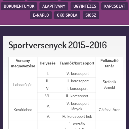
DOKUMENTUMOK
ALAPÍTVÁNY
ÜGYINTÉZÉS
KAPCSOLAT
E-NAPLÓ
ÖKOISKOLA
SIOSZ
Sportversenyek 2015–2016
Verseny
Felkészítő
Helyezés
Tanulók/korcsoport
megnevezése
tanár
I.
IV. korcsoport
II.
III. korcsoport
Stefanik
Labdarúgás
Arnold
V.
I. korcsoport
VI.
II. korcsoport
IV. korcsoport
IV.
lányok
Kosárlabda
Gálfalvi Áron
IV.
IV. korcsoport fiúk
1. osztály