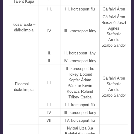
Talent Kupa
III.
III. korcsoport fiú
Gálfalvi Áron
Gálfalvi Áron
Reiszné Juszt
Kosárlabda –
Ágnes
diákolimpia
IV.
III. korcsoport lány
Stefanik
Arnold
Szabó Sándor
II.
II. korcsoport lány
II.
IV. korcsoport lány
II. korcsoport fiú
Tőkey Botond
Gálfalvi Áron
Kopfer Ádám
III.
Floorball –
Stefanik
Pásztor Kevin
diákolimpia
Arnold
Kovács Roland
Szabó Sándor
Tőkey Csaba
III.
III. korcsoport fiú
IV.
III. korcsoport lány
VII.
IV. korcsoport fiú
Nyitrai Liza 3.a
Erdélyi Alexandra