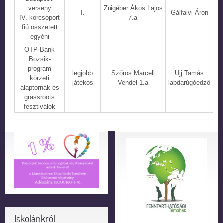
verseny
Zuigéber Ákos Lajos
I.
Gálfalvi Áron
IV. korcsoport
7.a
fiú összetett
egyéni
OTP Bank
Bozsik-
program
legjobb
Szőrös Marcell
Ujj Tamás
körzeti
játékos
Vendel 1.a
labdarúgóedző
alaptornák és
grassroots
fesztiválok
Iskolánkról