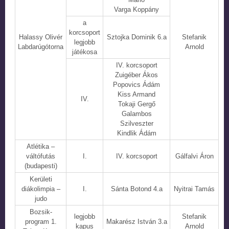
Varga Koppány
a
korcsoport
Halassy Olivér
Sztojka Dominik 6.a
Stefanik
legjobb
Labdarúgótorna
Arnold
játékosa
IV. korcsoport
Zuigéber Ákos
Popovics Ádám
Kiss Armand
IV.
Tokaji Gergő
Galambos
Szilveszter
Kindlik Ádám
Atlétika –
váltófutás
I.
IV. korcsoport
Gálfalvi Áron
(budapesti)
Kerületi
diákolimpia –
I.
Sánta Botond 4.a
Nyitrai Tamás
judo
Bozsik-
legjobb
Stefanik
program 1.
Makarész István 3.a
kapus
Arnold