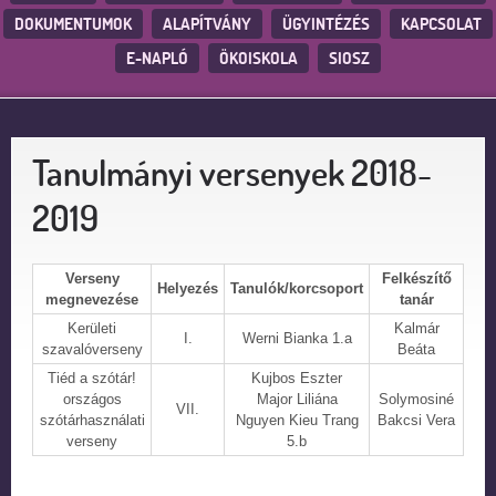
DOKUMENTUMOK
ALAPÍTVÁNY
ÜGYINTÉZÉS
KAPCSOLAT
E-NAPLÓ
ÖKOISKOLA
SIOSZ
Tanulmányi versenyek 2018-
2019
Verseny
Felkészítő
Helyezés
Tanulók/korcsoport
megnevezése
tanár
Kerületi
Kalmár
I.
Werni Bianka 1.a
szavalóverseny
Beáta
Tiéd a szótár!
Kujbos Eszter
országos
Major Liliána
Solymosiné
VII.
szótárhasználati
Nguyen Kieu Trang
Bakcsi Vera
verseny
5.b