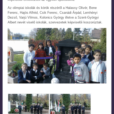
Az olimpiai iskolák és körök részéről a Halassy Olivér, Bene
Ferenc, Hajós Alfréd, Csik Ferenc, Csanádi Árpád, Lemhényi
Dezső, Varjú Vilmos, Kolonics György illetve a Szent-Györgyi
Albert nevét viselő iskolák, szervezetek képviselői koszorúztak.