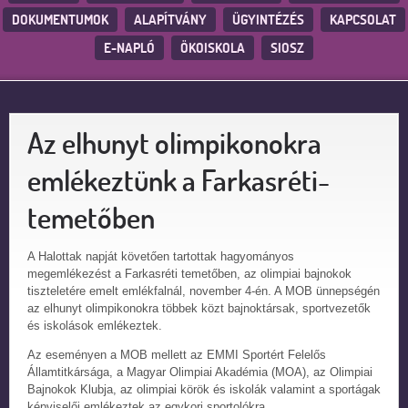
DOKUMENTUMOK
ALAPÍTVÁNY
ÜGYINTÉZÉS
KAPCSOLAT
E-NAPLÓ
ÖKOISKOLA
SIOSZ
Az elhunyt olimpikonokra
emlékeztünk a Farkasréti-
temetőben
A Halottak napját követően tartottak hagyományos
megemlékezést a Farkasréti temetőben, az olimpiai bajnokok
tiszteletére emelt emlékfalnál, november 4-én. A MOB ünnepségén
az elhunyt olimpikonokra többek közt bajnoktársak, sportvezetők
és iskolások emlékeztek.
Az eseményen a MOB mellett az EMMI Sportért Felelős
Államtitkársága, a Magyar Olimpiai Akadémia (MOA), az Olimpiai
Bajnokok Klubja, az olimpiai körök és iskolák valamint a sportágak
képviselői emlékeztek az egykori sportolókra.