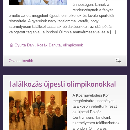
ünnepségén. Ennek a
rendezvénynek a fényét
emelte az ott megjelent újpesti olimpikonok és kiváló sportolók
részvétele. A gyerekek nagy izgalommal várták, hogy
személyesen találkozhassanak példaképeikkel: az utánpótlás
válogatott tagjaival, a londoni Olimpia aranyérmeseivel és a […]
Gyurta Dani
,
Kozák Danuta
,
olimpikonok
Találkozás újpesti olimpikonokkal
A Közművelődési Kör
meghívására ünnepélyes
találkozón vehettünk részt
az újpesti Polgár
Centrumban. Tanulóink
személyesen találkozhattak
a londoni Olimpia és