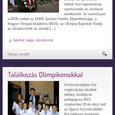
többek közt bajnoktársak,
sportvezetők és iskolások
emlékeztek. Az eseményen
a MOB mellett az EMMI Sportért Felelős Államtitkársága, a
Magyar Olimpiai Akadémia (MOA), az Olimpiai Bajnokok Klubja,
az olimpiai körök és iskolák […]
halottak napja
,
olimpikonok
Találkozás Olimpikonokkal
A Közművelődési Kör
meghívására iskolánk
néhány tanulója és
pedagógusa 2013.
szeptember 20-án részt vett
az Újpesti Közművelődési
Kör jubileumi évadnyitó