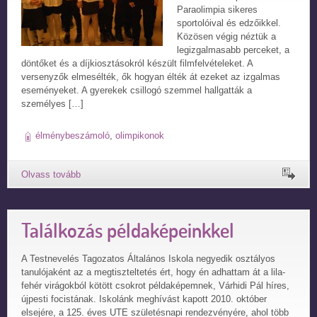
Paraolimpia sikeres
sportolóival és edzőikkel.
Közösen végig néztük a
legizgalmasabb perceket, a
döntőket és a díjkiosztásokról készült filmfelvételeket. A
versenyzők elmesélték, ők hogyan élték át ezeket az izgalmas
eseményeket. A gyerekek csillogó szemmel hallgatták a
személyes […]
élménybeszámoló
,
olimpikonok
Találkozás példaképeinkkel
A Testnevelés Tagozatos Általános Iskola negyedik osztályos
tanulójaként az a megtiszteltetés ért, hogy én adhattam át a lila-
fehér virágokból kötött csokrot példaképemnek, Várhidi Pál híres,
újpesti focistának. Iskolánk meghívást kapott 2010. október
elsejére, a 125. éves UTE születésnapi rendezvényére, ahol több