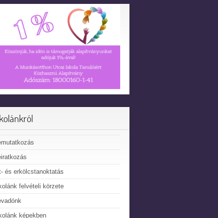
skolánkról
emutatkozás
iratkozás
t- és erkölcstanoktatás
kolánk felvételi körzete
évadónk
kolánk képekben