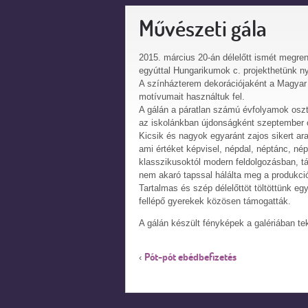
Művészeti gála
2015. március 20-án délelőtt ismét megre
egyúttal Hungarikumok c. projekthetünk ny
A színházterem dekorációjaként a Magyar n
motívumait használtuk fel.
A gálán a páratlan számú évfolyamok osztá
az iskolánkban újdonságként szeptember 
Kicsik és nagyok egyaránt zajos sikert ara
ami értéket képvisel, népdal, néptánc, né
klasszikusoktól modern feldolgozásban, tá
nem akaró tapssal hálálta meg a produkci
Tartalmas és szép délelőttöt töltöttünk eg
fellépő gyerekek közösen támogatták.
A gálán készült fényképek a galériában te
Pót-pót ebédbefizetés
‹