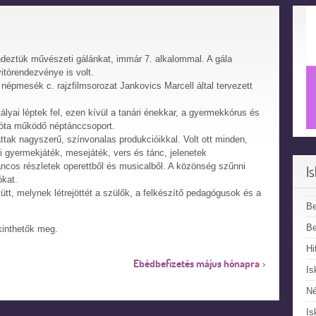
ndeztük művészeti gálánkat, immár 7. alkalommal. A gála
itórendezvénye is volt.
épmesék c. rajzfilmsorozat Jankovics Marcell által tervezett
lyai léptek fel, ezen kívül a tanári énekkar, a gyermekkórus és
óta működő néptánccsoport.
ttak nagyszerű, színvonalas produkcióikkal. Volt ott minden,
pi gyermekjáték, mesejáték, vers és tánc, jelenetek
ncos részletek operettből és musicalből. A közönség szűnni
I
ókat.
yütt, melynek létrejöttét a szülők, a felkészítő pedagógusok és a
B
Be
kinthetők meg.
Hi
Ebédbefizetés május hónapra
›
Is
N
Is