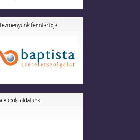
ntézményünk fenntartója
acebook-oldalunk