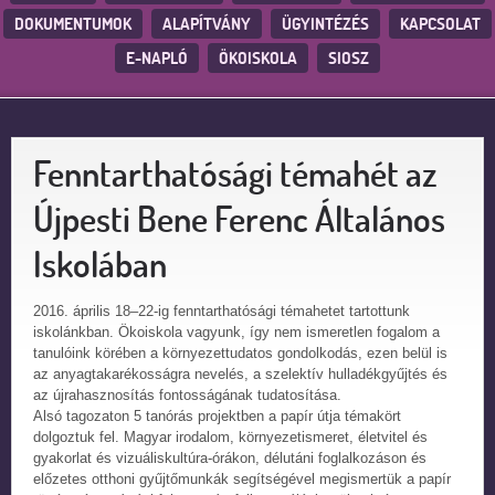
DOKUMENTUMOK
ALAPÍTVÁNY
ÜGYINTÉZÉS
KAPCSOLAT
E-NAPLÓ
ÖKOISKOLA
SIOSZ
Fenntarthatósági témahét az
Újpesti Bene Ferenc Általános
Iskolában
2016. április 18–22-ig fenntarthatósági témahetet tartottunk
iskolánkban. Ökoiskola vagyunk, így nem ismeretlen fogalom a
tanulóink körében a környezettudatos gondolkodás, ezen belül is
az anyagtakarékosságra nevelés, a szelektív hulladékgyűjtés és
az újrahasznosítás fontosságának tudatosítása.
Alsó tagozaton 5 tanórás projektben a papír útja témakört
dolgoztuk fel. Magyar irodalom, környezetismeret, életvitel és
gyakorlat és vizuáliskultúra-órákon, délutáni foglalkozáson és
előzetes otthoni gyűjtőmunkák segítségével megismertük a papír