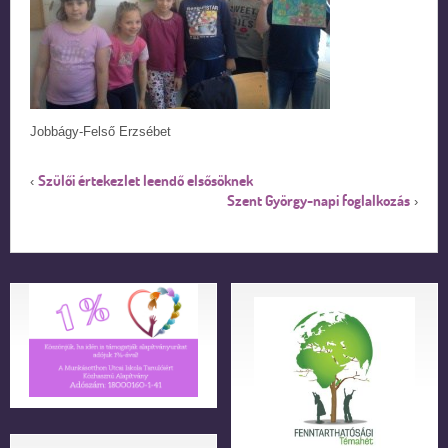
Jobbágy-Felső Erzsébet
Szülői értekezlet leendő elsősöknek
‹
Szent György-napi foglalkozás
›