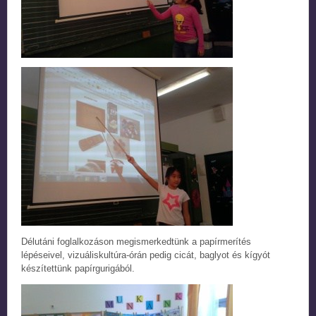
Délutáni foglalkozáson megismerkedtünk a papírmerítés
lépéseivel, vizuáliskultúra-órán pedig cicát, baglyot és kígyót
készítettünk papírgurigából.