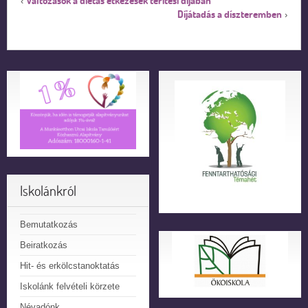
Változások a diétás étkezések térítési díjában
‹
Díjátadás a díszteremben
›
Iskolánkról
Bemutatkozás
Beiratkozás
Hit- és erkölcstanoktatás
Iskolánk felvételi körzete
Névadónk