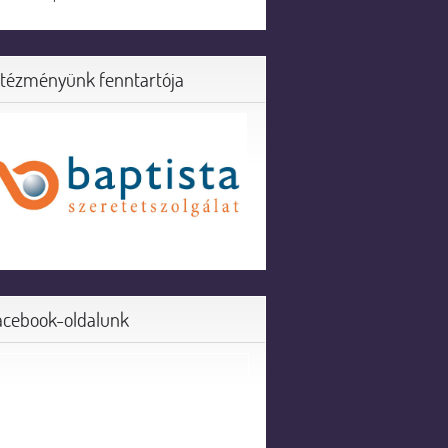
ntézményünk fenntartója
acebook-oldalunk