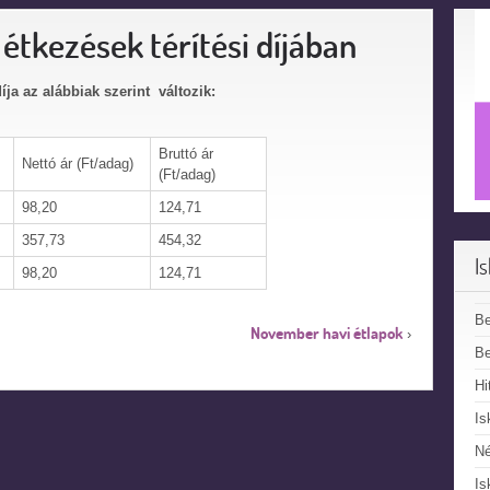
 étkezések térítési díjában
íja az alábbiak szerint változik:
Bruttó ár
Nettó ár (Ft/adag)
(Ft/adag)
98,20
124,71
357,73
454,32
I
98,20
124,71
B
November havi étlapok
›
Be
Hi
Is
N
Is