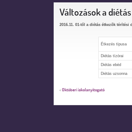
Változások a diétás
2016.11.
01-től
a
diétás
étkezők
térítési
d
Étkezés típusa
Diétás tízórai
Diétás ebéd
Diétás uzsonna
Októberi iskolanyitogató
‹