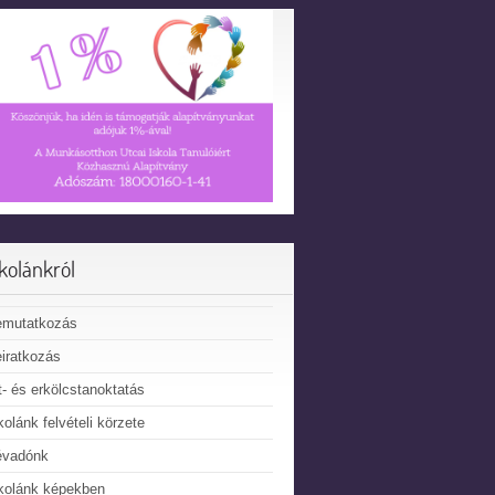
skolánkról
emutatkozás
iratkozás
t- és erkölcstanoktatás
kolánk felvételi körzete
évadónk
kolánk képekben