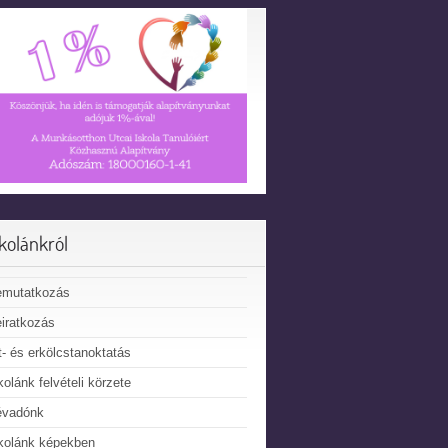
skolánkról
emutatkozás
iratkozás
t- és erkölcstanoktatás
kolánk felvételi körzete
évadónk
kolánk képekben