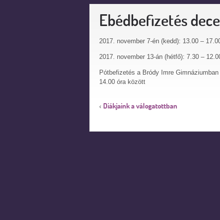
Ebédbefizetés dec
2017. november 7-én (kedd): 13.00 – 17.00
2017. november 13-án (hétfő): 7.30 – 12.0
Pótbefizetés a Bródy Imre Gimnáziumban (
14.00 óra között
Diákjaink a válogatottban
‹