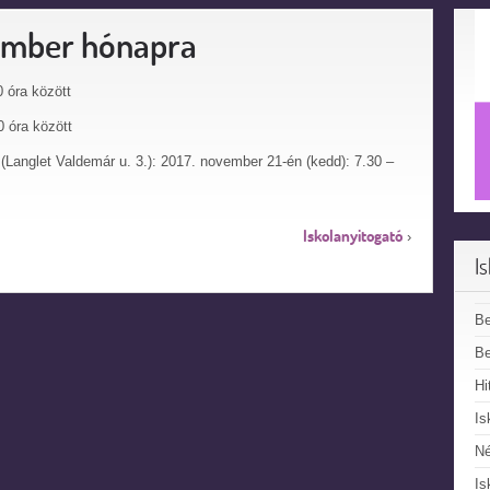
ember hónapra
 óra között
0 óra között
Langlet Valdemár u. 3.): 2017. november 21-én (kedd): 7.30 –
Iskolanyitogató
›
I
B
Be
Hi
Is
N
Is