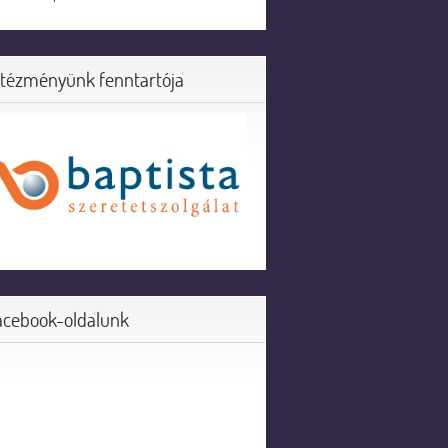
ntézményünk fenntartója
acebook-oldalunk