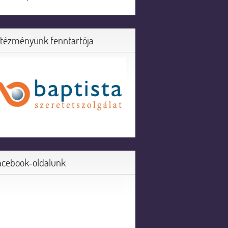
ntézményünk fenntartója
acebook-oldalunk