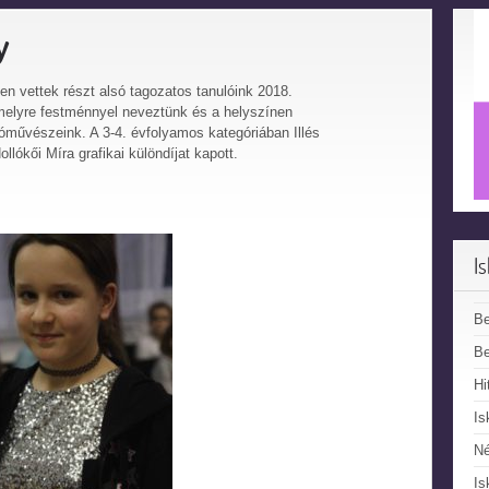
y
n vettek részt alsó tagozatos tanulóink 2018.
 melyre festménnyel neveztünk és a helyszínen
otóművészeink. A 3-4. évfolyamos kategóriában Illés
ollókői Míra grafikai különdíjat kapott.
I
B
Be
Hi
Is
N
Is