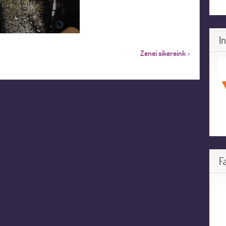
I
Zenei sikereink
›
F