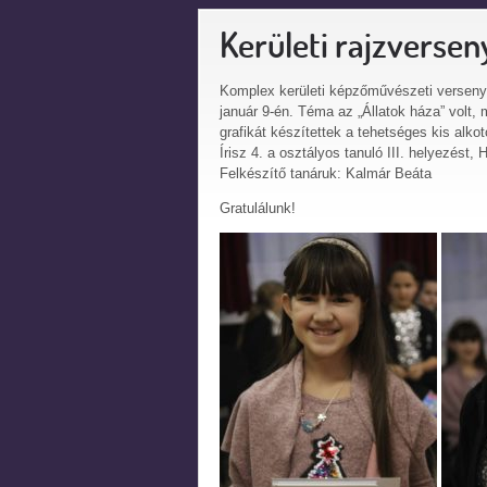
Kerületi rajzversen
Komplex kerületi képzőművészeti versenye
január 9-én. Téma az „Állatok háza” volt,
grafikát készítettek a tehetséges kis alk
Írisz 4. a osztályos tanuló III. helyezést, H
Felkészítő tanáruk: Kalmár Beáta
Gratulálunk!