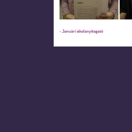
Januári iskolanyitogató
‹