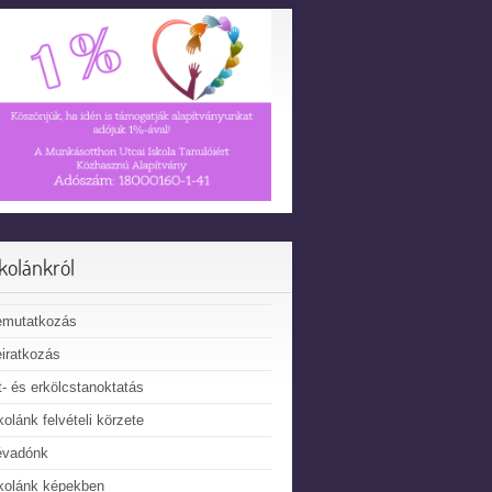
skolánkról
emutatkozás
iratkozás
t- és erkölcstanoktatás
kolánk felvételi körzete
évadónk
kolánk képekben