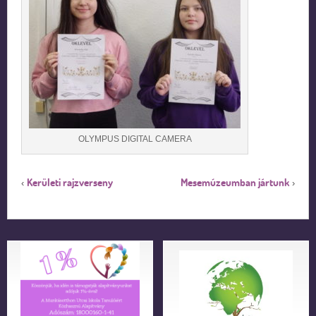
OLYMPUS DIGITAL CAMERA
Kerületi rajzverseny
Mesemúzeumban jártunk
‹
›