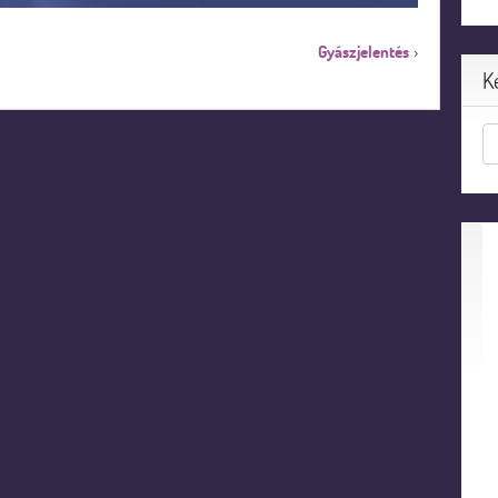
Gyászjelentés
›
K