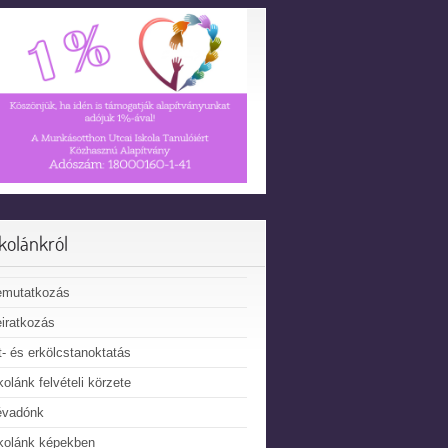
skolánkról
emutatkozás
iratkozás
t- és erkölcstanoktatás
kolánk felvételi körzete
évadónk
kolánk képekben