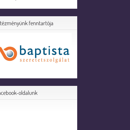
ntézményünk fenntartója
acebook-oldalunk