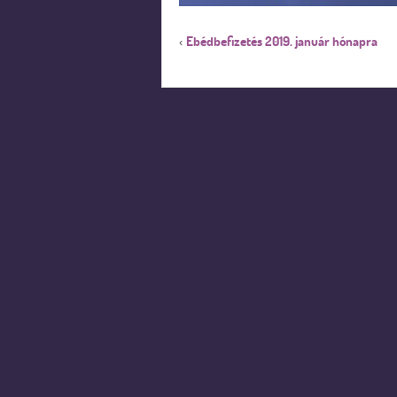
Ebédbefizetés 2019. január hónapra
‹