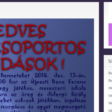
I
B
Be
Hi
Is
N
Is