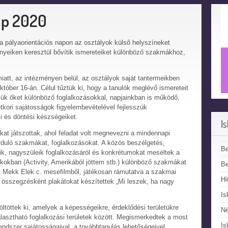
ap 2020
 pályaorientációs napon az osztályok külső helyszíneket
ényeiken keresztül bővítik ismereteiket különböző szakmákhoz,
miatt, az intézményen belül, az osztályok saját tantermeikben
któber 16-án. Célul tűztük ki, hogy a tanulók meglévő ismereteit
ük őket különböző foglalkozásokkal, napjainkban is működő,
kori sajátosságok figyelembevételével fejlesszük
i és döntési készségeiket.
I
at játszottak, ahol feladat volt megnevezni a mindennapi
rduló szakmákat, foglalkozásokat. A közös beszélgetés,
B
k, nagyszüleik foglalkozásáról és konkrétumokat meséltek a
kokban (Activity, Amerikából jöttem stb.) különböző szakmákat
Be
k Mekk Elek c. mesefilmből, játékosan rámutatva a szakmai
Hi
 összegzésként plakátokat készítettek „Mi leszek, ha nagy
Is
öltöttek ki, amelyek a képességeikre, érdeklődési területükre
N
álasztható foglalkozási területek között. Megismerkedtek a most
Is
endszer sajátosságaival, a továbbtanulás lehetőségeivel.