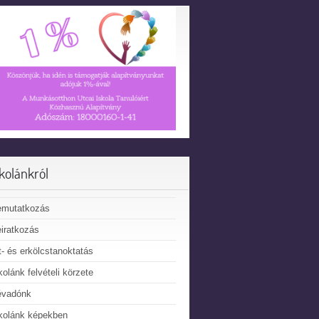
skolánkról
emutatkozás
iratkozás
t- és erkölcstanoktatás
kolánk felvételi körzete
évadónk
kolánk képekben