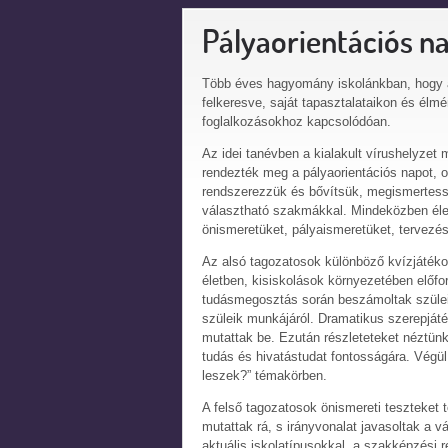
Pályaorientációs n
Több éves hagyomány iskolánkban, hogy a
felkeresve, saját tapasztalataikon és élm
foglalkozásokhoz kapcsolódóan.
Az idei tanévben a kialakult vírushelyzet 
rendezték meg a pályaorientációs napot, o
rendszerezzük és bővítsük, megismertess
választható szakmákkal. Mindeközben élet
önismeretüket, pályaismeretüket, tervezés
Az alsó tagozatosok különböző kvízjátékok
életben, kisiskolások környezetében előfo
tudásmegosztás során beszámoltak szülei
szüleik munkájáról. Dramatikus szerepjáté
mutattak be. Ezután részleteteket néztün
tudás és hivatástudat fontosságára. Végül
leszek?” témakörben.
A felső tagozatosok önismereti teszteket t
mutattak rá, s irányvonalat javasoltak a v
aktuális iskolatípusokkal, a szakképzési r