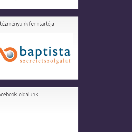
ntézményünk fenntartója
acebook-oldalunk