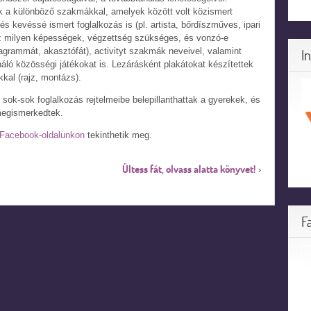
k a különböző szakmákkal, amelyek között volt közismert
és kevéssé ismert foglalkozás is (pl. artista, bőrdíszműves, ipari
z milyen képességek, végzettség szükséges, és vonzó-e
agrammát, akasztófát), activityt szakmák neveivel, valamint
I
áló közösségi játékokat is. Lezárásként plakátokat készítettek
kal (rajz, montázs).
 sok-sok foglalkozás rejtelmeibe belepillanthattak a gyerekek, és
megismerkedtek.
Facebook-oldalunkon
tekinthetik meg.
Ültess fát, olvass alatta könyvet!
›
F