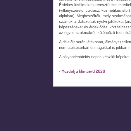
Érdekes kisfilmeken keresztül ismerkedte
(villanyszerelő, cukrász, kozmetikus stb.) 
alpinista). Megbeszélték, mely szakmáho
számukra. Játszottak nyelvi játékokat (an
képességeket és érdeklődési kört felhaszn
az egyes szakmákról, különböző technikák
A délelőtt során játékosan, élményszerűen
nem utolsósorban önmagukkal is jobban 
A pályaorientációs napon készült képeket
Mozdulj a klímáért! 2020
‹