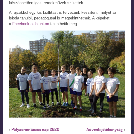
köszönhetően igazi remekművek születtek.
A rajzokból egy kis kiállítást is tervezünk készíteni, melyet az
iskola tanulói, pedagógusai is megtekinthetnek. A képeket
a
Facebook-oldalunkon
tekinthetik meg.
Pályaorientációs nap 2020
Adventi jótékonyság
‹
›