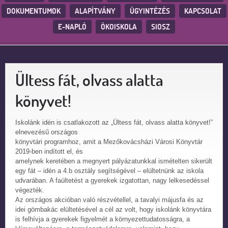
DOKUMENTUMOK
ALAPÍTVÁNY
ÜGYINTÉZÉS
KAPCSOLAT
E-NAPLÓ
ÖKOISKOLA
SIOSZ
Ültess fát, olvass alatta
könyvet!
Iskolánk idén is csatlakozott az „Ültess fát, olvass alatta könyvet!”
elnevezésű országos
könyvtári programhoz, amit a Mezőkovácsházi Városi Könyvtár
2019-ben indított el, és
amelynek keretében a megnyert pályázatunkkal ismételten sikerült
egy fát – idén a 4.b osztály segítségével – elültetnünk az iskola
udvarában. A faültetést a gyerekek izgatottan, nagy lelkesedéssel
végezték.
Az országos akcióban való részvétellel, a tavalyi májusfa és az
idei gömbakác elültetésével a cél az volt, hogy iskolánk könyvtára
is felhívja a gyerekek figyelmét a környezettudatosságra, a