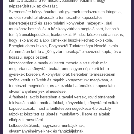
klímaváltozásra, a természetvédelemre, valamint, hogy
népszerűsítsük az olvasást.
Szerencsére könyvtárunkat sok gyermek rendszeresen látogatja,
és előszeretettel olvassák a természettel kapcsolatos
ismeretterjesztő és szépirodalmi könyveket, nézegetik, órai
munkához használják a kézikönyvtárban megtalálható, hasonló
témájú enciklopédiákat, lexikonokat. Mindez köszönhető annak is,
hogy iskolánk az alábbi címekkel büszkélkedhet: ökoiskola,
Energiatudatos Iskola, Fogyasztói Tudatosságra Nevelő Iskola.
Az immáron két fa a „Könyvtár mesefája” elnevezést kapta, és a
hosszú, napos ősznek
köszönhetően a tavaly elültetett mesefa alatt tudtuk már
megtartani a könyvtári órákat, ami nagyon népszerű lett a
gyerekek körében. A könyvtári órák keretében természetesen
szóba került szűkebb és tágabb környezetünk megóvása, a
természet megvédése, és az ezekkel a témákkal kapcsolatos
olvasmányélmények elmesélése.
A faültetési akció keretében a tavalyi versek, rövid történetek
felolvasása után, amik a fákkal, könyvekkel, könyvtárral voltak
kapcsolatosak, most a faültetésben segédkező 4.b osztály
rajzokat készített az ültetési munkálatról, illetve az általuk
elképzelt mesefáról.
Lelkesedésüknek, nagyszerű munkájuknak,
olvasmányélményeiknek és fantáziájuknak