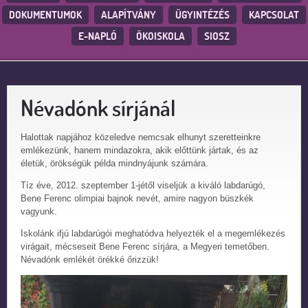
DOKUMENTUMOK
ALAPÍTVÁNY
ÜGYINTÉZÉS
KAPCSOLAT
E-NAPLÓ
ÖKOISKOLA
SIOSZ
Névadónk sírjánál
Halottak napjához közeledve nemcsak elhunyt szeretteinkre
emlékezünk, hanem mindazokra, akik előttünk jártak, és az
életük, örökségük példa mindnyájunk számára.
Tíz éve, 2012. szeptember 1-jétől viseljük a kiváló labdarúgó,
Bene Ferenc olimpiai bajnok nevét, amire nagyon büszkék
vagyunk.
Iskolánk ifjú labdarúgói meghatódva helyezték el a megemlékezés
virágait, mécseseit Bene Ferenc sírjára, a Megyeri temetőben.
Névadónk emlékét örékké őrizzük!