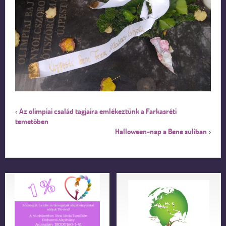
Az olimpiai család tagjaira emlékeztünk a Farkasréti
‹
temetőben
Halloween-nap a Bene suliban
›