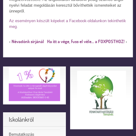
nyelvi feladat megoldásán keresztül bővíthették ismereteiket az
ünnepről.
Az eseményen készült képeket a Facebook-oldalunkon tekinthetik
meg.
Névadónk sírjánál
Ha itt a vége, fuss el véle… a FOXPOSTHOZ!
‹
›
Iskolánkról
Bemutatkozás