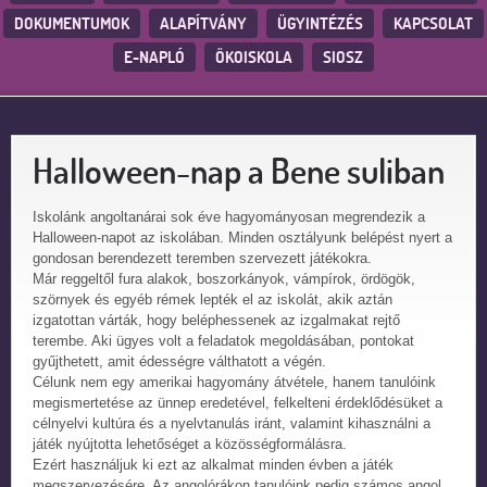
DOKUMENTUMOK
ALAPÍTVÁNY
ÜGYINTÉZÉS
KAPCSOLAT
E-NAPLÓ
ÖKOISKOLA
SIOSZ
Halloween-nap a Bene suliban
Iskolánk angoltanárai sok éve hagyományosan megrendezik a
Halloween-napot az iskolában. Minden osztályunk belépést nyert a
gondosan berendezett teremben szervezett játékokra.
Már reggeltől fura alakok, boszorkányok, vámpírok, ördögök,
szörnyek és egyéb rémek lepték el az iskolát, akik aztán
izgatottan várták, hogy beléphessenek az izgalmakat rejtő
terembe. Aki ügyes volt a feladatok megoldásában, pontokat
gyűjthetett, amit édességre válthatott a végén.
Célunk nem egy amerikai hagyomány átvétele, hanem tanulóink
megismertetése az ünnep eredetével, felkelteni érdeklődésüket a
célnyelvi kultúra és a nyelvtanulás iránt, valamint kihasználni a
játék nyújtotta lehetőséget a közösségformálásra.
Ezért használjuk ki ezt az alkalmat minden évben a játék
megszervezésére. Az angolórákon tanulóink pedig számos angol