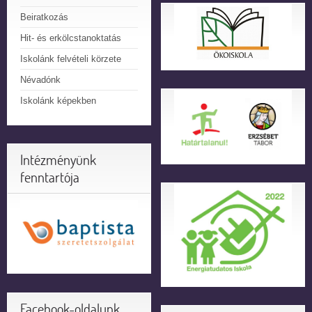
Beiratkozás
Hit- és erkölcstanoktatás
Iskolánk felvételi körzete
Névadónk
Iskolánk képekben
Intézményünk
fenntartója
Facebook-oldalunk