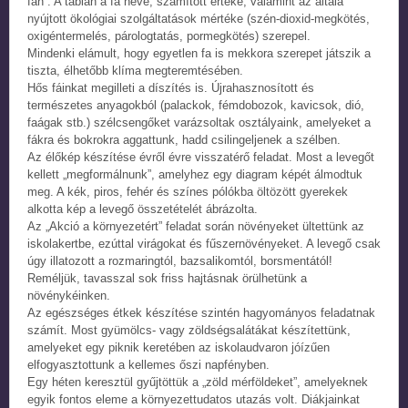
fán”. A táblán a fa neve, számított értéke, valamint az általa
nyújtott ökológiai szolgáltatások mértéke (szén-dioxid-megkötés,
oxigéntermelés, párologtatás, pormegkötés) szerepel.
Mindenki elámult, hogy egyetlen fa is mekkora szerepet játszik a
tiszta, élhetőbb klíma megteremtésében.
Hős fáinkat megilleti a díszítés is. Újrahasznosított és
természetes anyagokból (palackok, fémdobozok, kavicsok, dió,
faágak stb.) szélcsengőket varázsoltak osztályaink, amelyeket a
fákra és bokrokra aggattunk, hadd csilingeljenek a szélben.
Az élőkép készítése évről évre visszatérő feladat. Most a levegőt
kellett „megformálnunk”, amelyhez egy diagram képét álmodtuk
meg. A kék, piros, fehér és színes pólókba öltözött gyerekek
alkotta kép a levegő összetételét ábrázolta.
Az „Akció a környezetért” feladat során növényeket ültettünk az
iskolakertbe, ezúttal virágokat és fűszernövényeket. A levegő csak
úgy illatozott a rozmaringtól, bazsalikomtól, borsmentától!
Reméljük, tavasszal sok friss hajtásnak örülhetünk a
növénykéinken.
Az egészséges étkek készítése szintén hagyományos feladatnak
számít. Most gyümölcs- vagy zöldségsalátákat készítettünk,
amelyeket egy piknik keretében az iskolaudvaron jóízűen
elfogyasztottunk a kellemes őszi napfényben.
Egy héten keresztül gyűjtöttük a „zöld mérföldeket”, amelyeknek
egyik fontos eleme a környezettudatos utazás volt. Diákjainkat