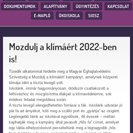
DOKUMENTUMOK
ALAPÍTVÁNY
ÜGYINTÉZÉS
KAPCSOLAT
E-NAPLÓ
ÖKOISKOLA
SIOSZ
Mozdulj a klímáért 2022-ben
is!
Tizedik alkalommal hirdette meg a Magyar Éghajlatvédelmi
Szövetség a Mozdulj a klímáért! kampányt, amelynek központi
témája idén a tiszta levegő volt.
Iskolánk, immár hagyományosan, ötödször csatlakozott a
felhíváshoz és mozgósította diákjait a klímavédelemre, sok
érdekes feladat megoldása során.
A tiszta levegő elengedhetetlen forrásai a fák. Iskolánk udvarán jó
pár fa ad árnyékot, köti meg a szálló port és „gyártja” az oxigént.
Legöregebb fáink az iskolával egyidősek, 46 évesek – méltán
kaphatják meg a kampány által javasolt „Hős fa” címet, amelyet
egy tábla elhelyezésével pecsételtünk meg a legnagyobb „hős