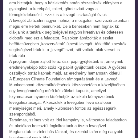
arra biztatjuk, hogy a közlekedés során részesítsék előnyben a
gyaloglást, a kerékpárt, rollert, gördeszkát vagy a
tömegközlekedést. Ezzel is a levegő tisztaságát óvjuk.
A levegőt ábrázolni nagyon nehéz, a mozgalom szervezői azonban
mégis erre kértek bennünket. De a benéseken nem fognak ki:
diákjaink a tanáraik segítségével nagyon kreatívan és ötletesen
oldották meg ezt a feladatot. Rajzokon ábrázolták a szelet,
befőttesüvegben „konzerváltak” újpesti levegőt, térkitöltő zacskók
segítségével írták ki a „levegő” szót, sőt voltak, akik verset is
írtak róla.
A program idején zajlott le az őszi papírgyűjtésünk is, amelynek
eredményeképp több száz kg papírt gyűjtöttünk össze. A győztes
osztályok tortát kapnak majd, az eredmény hamarosan kiderül!
A European Climate Foundation támogatásának és a Levegő
Munkacsoport közreműködésének köszönhetően a közeljövőben
egy levegőminőség-mérő készüléket kapunk, amellyel
folyamatosan nyomon kísérhetjük az iskola környezetének
levegőtisztaságát. A készülék a levegőben lévő szállópor
mennyiségét méri, amely különösen fontos az egészségünk
szempontjából.
Tartalmas, színes volt az idei kampány is, változatos feladatokon
és akciókon keresztül foglalkoztunk a tiszta levegővel.
Megtanultuk tisztelni hős fáinkat, és ezentúl talán még nagyobb
figyelemmel óvjuk őket.