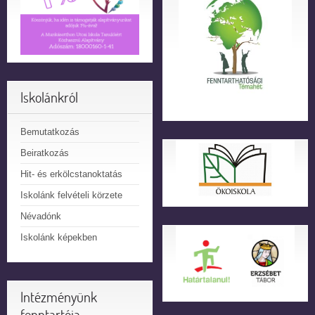
Iskolánkról
Bemutatkozás
Beiratkozás
Hit- és erkölcstanoktatás
Iskolánk felvételi körzete
Névadónk
Iskolánk képekben
Intézményünk
fenntartója