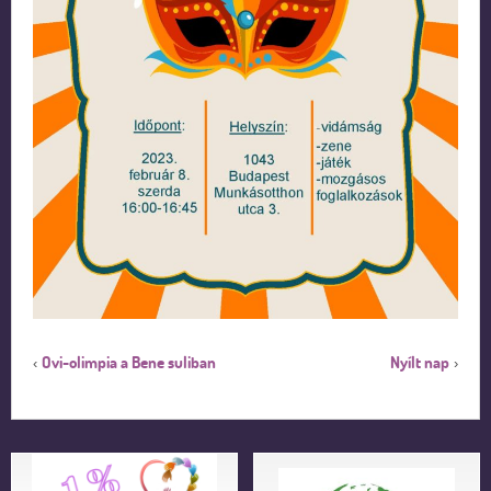
Ovi-olimpia a Bene suliban
Nyílt nap
‹
›