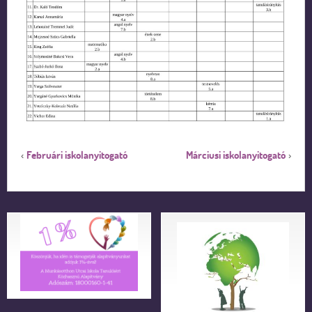
Februári iskolanyitogató
Márciusi iskolanyitogató
‹
›