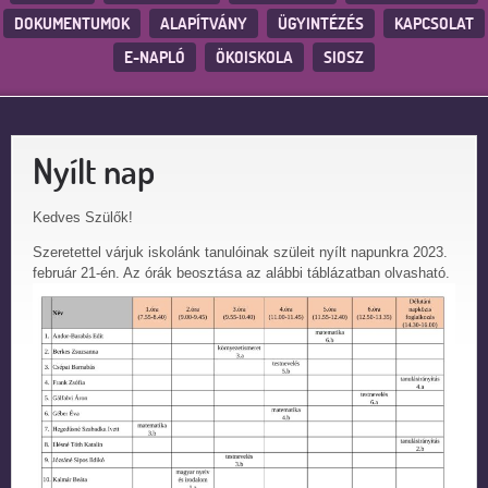
DOKUMENTUMOK
ALAPÍTVÁNY
ÜGYINTÉZÉS
KAPCSOLAT
E-NAPLÓ
ÖKOISKOLA
SIOSZ
Nyílt nap
Kedves Szülők!
Szeretettel várjuk iskolánk tanulóinak szüleit nyílt napunkra 2023.
február 21-én. Az órák beosztása az alábbi táblázatban olvasható.