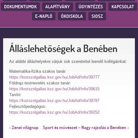
DOKUMENTUMOK
ALAPÍTVÁNY
ÜGYINTÉZÉS
KAPCSOLAT
E-NAPLÓ
ÖKOISKOLA
SIOSZ
Álláslehetőségek a Benében
Az alábbi álláshelyekre várjuk sok szeretettel leendő kollégáinkat:
Matematika-fizika szakos tanár:
https://kozszolgallas.ksz.gov.hu/JobAd/Info/39777
Földrajz-testnevelés szakos tanár:
https://kozszolgallas.ksz.gov.hu/JobAd/Info/39615
Tanító:
https://kozszolgallas.ksz.gov.hu/JobAd/Info/39787
Fejlesztőpedagógus:
https://kozszolgallas.ksz.gov.hu/JobAd/Info/39252
Zenei világnap
Sport és művészet – Nagy rajzolás a Benében
‹
›